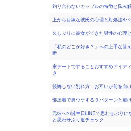
釣り合わないカップルの特徴と悩み
上から目線な彼氏の心理と対処法8パ
久しぶりに彼女ができた男性の心理
「私のどこが好き？」への上手な答
断
家デートですることおすすめアイデ
き
後悔しない別れ方：お互いが前を向
部屋着で男ウケする９パターンと避け
元彼への誕生日LINEで思わせぶり
と思わせぶり度チェック