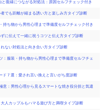
理由と復縁につながる対処法：原因セルフチェック付き
心者でも距離が縮まる誘い方と楽しみ方タイプ診断
装・持ち物から男性心理まで準備度セルフチェック付き
めずに伝えて一緒に祝うコツと伝え方タイプ診断
されない対処法と向き合い方タイプ診断
コツ：服装・持ち物から男性心理まで準備度セルフチェ
ード７選：愛され言い換えと言いがち度診断
の極意：男性心理から見るスマートな焼き役分担と気遣
）
：大人カップルもハマる遊び方と満喫タイプ診断