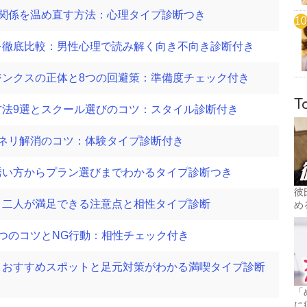
関係を温め直す方法：心理タイプ診断つき
を徹底比較：男性心理で読み解く向き不向き診断付き
ジンクスの正体と8つの回避策：準備度チェック付き
T
法9選とスクール選びのコツ：スタイル診断付き
ネリ解消のコツ：体験タイプ診断付き
誘い方からプラン選びまでわかるタイプ診断つき
彼
：二人が満足できる注意点と相性タイプ診断
め
つのコツとNG行動：相性チェック付き
：おすすめスポットと足元対策がわかる満喫タイプ診断
「
に