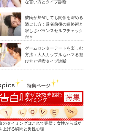
な言い方とタイプ診断
彼氏が帰省しても関係を深める
過ごし方：帰省前後の連絡術と
寂しさバランスセルフチェック
付き
ゲームセンターデートを楽しむ
方法：大人カップルもハマる遊
び方と満喫タイプ診断
opics
特集ページ
白のタイミングはこれで完璧：女性から成功
を上げる瞬間と男性心理