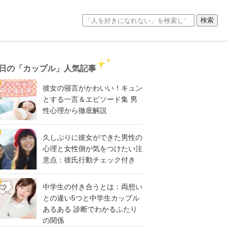
日の「カップル」人気記事
彼女の寝言がかわいい！キュン
とする一言＆エピソード集 男
性心理から徹底解説
久しぶりに彼女ができた男性の
心理と女性側が気をつけたい注
意点：彼氏行動チェック付き
中学生の付き合うとは：両想い
との違い5つと中学生カップル
あるある 診断でわかるふたり
の関係