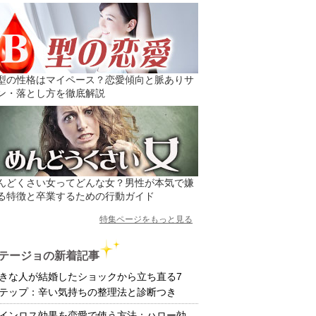
型の性格はマイペース？恋愛傾向と脈ありサ
ン・落とし方を徹底解説
んどくさい女ってどんな女？男性が本気で嫌
る特徴と卒業するための行動ガイド
特集ページをもっと見る
テージョの新着記事
きな人が結婚したショックから立ち直る7
テップ：辛い気持ちの整理法と診断つき
インロス効果を恋愛で使う方法：ハロー効