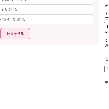
果
つもりでいる
オ
苦
合い候補日も頭にある
【
の
結果を見る
か
葉
モ
モ