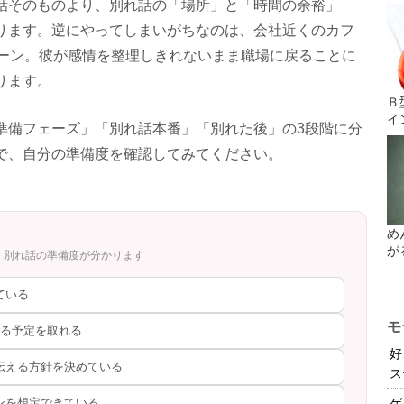
話そのものより、別れ話の「場所」と「時間の余裕」
ります。逆にやってしまいがちなのは、会社近くのカフ
ターン。彼が感情を整理しきれないまま職場に戻ることに
ります。
Ｂ
イ
準備フェーズ」「別れ話本番」「別れた後」の3段階に分
で、自分の準備度を確認してみてください。
め
が
、別れ話の準備度が分かります
ている
モ
せる予定を取れる
好
に伝える方針を決めている
ス
インを想定できている
ゲ