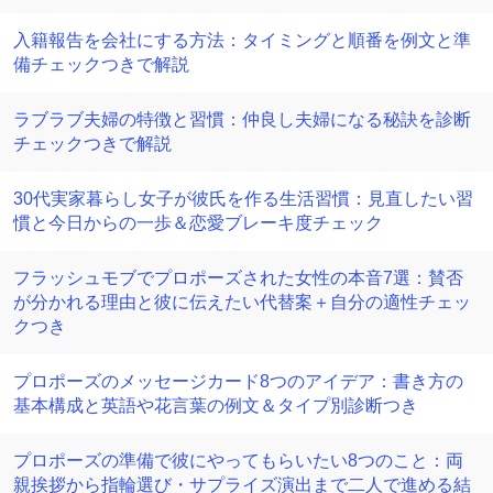
入籍報告を会社にする方法：タイミングと順番を例文と準
備チェックつきで解説
ラブラブ夫婦の特徴と習慣：仲良し夫婦になる秘訣を診断
チェックつきで解説
30代実家暮らし女子が彼氏を作る生活習慣：見直したい習
慣と今日からの一歩＆恋愛ブレーキ度チェック
フラッシュモブでプロポーズされた女性の本音7選：賛否
が分かれる理由と彼に伝えたい代替案＋自分の適性チェッ
クつき
プロポーズのメッセージカード8つのアイデア：書き方の
基本構成と英語や花言葉の例文＆タイプ別診断つき
プロポーズの準備で彼にやってもらいたい8つのこと：両
親挨拶から指輪選び・サプライズ演出まで二人で進める結