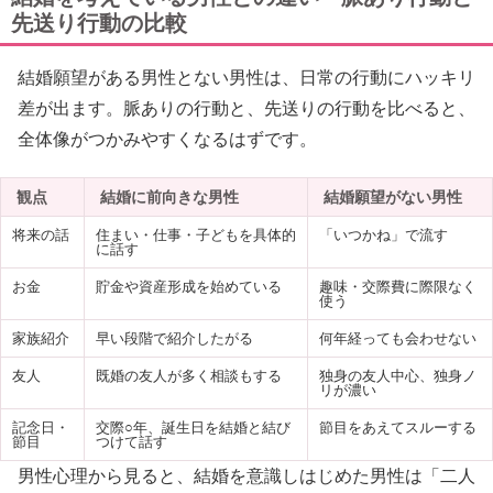
先送り行動の比較
結婚願望がある男性とない男性は、日常の行動にハッキリ
差が出ます。脈ありの行動と、先送りの行動を比べると、
全体像がつかみやすくなるはずです。
観点
結婚に前向きな男性
結婚願望がない男性
将来の話
住まい・仕事・子どもを具体的
「いつかね」で流す
に話す
お金
貯金や資産形成を始めている
趣味・交際費に際限なく
使う
家族紹介
早い段階で紹介したがる
何年経っても会わせない
友人
既婚の友人が多く相談もする
独身の友人中心、独身ノ
リが濃い
記念日・
交際○年、誕生日を結婚と結び
節目をあえてスルーする
節目
つけて話す
男性心理から見ると、結婚を意識しはじめた男性は「二人