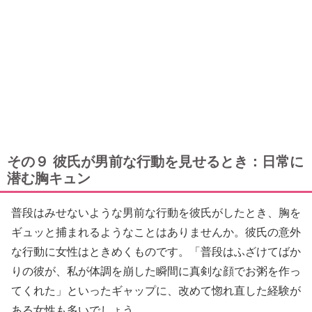
その９ 彼氏が男前な行動を見せるとき：日常に
潜む胸キュン
普段はみせないような男前な行動を彼氏がしたとき、胸を
ギュッと捕まれるようなことはありませんか。彼氏の意外
な行動に女性はときめくものです。「普段はふざけてばか
りの彼が、私が体調を崩した瞬間に真剣な顔でお粥を作っ
てくれた」といったギャップに、改めて惚れ直した経験が
ある女性も多いでしょう。