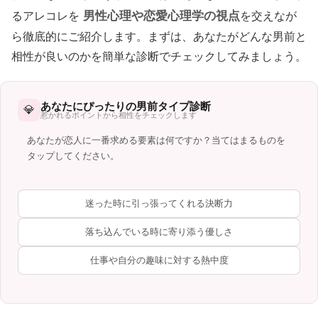
男性心理や恋愛心理学の視点
るアレコレを
を交えなが
ら徹底的にご紹介します。まずは、あなたがどんな男前と
相性が良いのかを簡単な診断でチェックしてみましょう。
あなたにぴったりの男前タイプ診断
💎
惹かれるポイントから相性をチェックします
あなたが恋人に一番求める要素は何ですか？当てはまるものを
タップしてください。
迷った時に引っ張ってくれる決断力
落ち込んでいる時に寄り添う優しさ
仕事や自分の趣味に対する熱中度