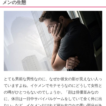
メンの生態
とても男前な男性なのに、なぜか彼女の影が見えない人っ
ていますよね。イケメンでモテそうなのにどうして女性と
の噂がひとつもないのでしょうか。「顔は俳優並みなの
に、休日は一日中サバイバルゲームをしていて全く外に出
ない」など、イケメンだけれど何か女ウケの悪い部分があ