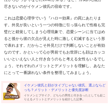
尽きないのがイケメン彼氏の宿命です。
これは恋愛心理学でいう『ハロー効果』の罠にあたりま
す。外見が良いという一つの特徴に引っ張られて性格も完
璧だと錯覚してしまう心理現象で、恋愛シーンに当てはめ
ると後から彼の欠点が見えた時に激しく幻滅するという形
で表れます。だからこそ外見だけで判断しないことが有効
なのです。かといって心が男前でもお世辞にも顔はカッコ
いいといえない人と付き合うのもと考える女性もいるでし
ょう。それぞれのメリットとデメリットを理解し、あなた
にとって一番譲れない条件を整理してみましょう。
イケメン彼氏と顔がタイプじゃない彼氏、選ぶならど
っち？メリット・デメリットと優先度診断
イケメンとブサイク、どちらの男性と付き合ったとしても起こ
りえるメリットとデメリットを紹介した記事。