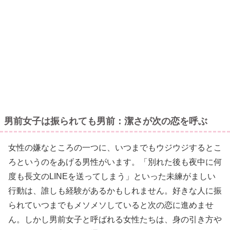
男前女子は振られても男前：潔さが次の恋を呼ぶ
女性の嫌なところの一つに、いつまでもウジウジするとこ
ろというのをあげる男性がいます。「別れた後も夜中に何
度も長文のLINEを送ってしまう」といった未練がましい
行動は、誰しも経験があるかもしれません。好きな人に振
られていつまでもメソメソしていると次の恋に進めませ
ん。しかし男前女子と呼ばれる女性たちは、身の引き方や