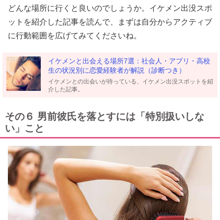
どんな場所に行くと良いのでしょうか。イケメン出没スポ
ットを紹介した記事を読んで、まずは自分からアクティブ
に行動範囲を広げてみてくださいね。
イケメンと出会える場所7選：社会人・アプリ・高校
生の状況別に恋愛経験者が解説（診断つき）
イケメンとの出会いが待っている、イケメン出没スポットを紹
介した記事。
その６ 男前彼氏を落とすには「特別扱いしな
い」こと