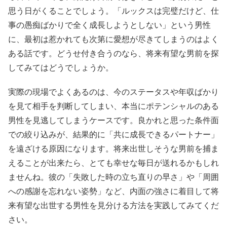
思う日がくることでしょう。「ルックスは完璧だけど、仕
事の愚痴ばかりで全く成長しようとしない」という男性
に、最初は惹かれても次第に愛想が尽きてしまうのはよく
ある話です。どうせ付き合うのなら、将来有望な男前を探
してみてはどうでしょうか。
実際の現場でよくあるのは、今のステータスや年収ばかり
を見て相手を判断してしまい、本当にポテンシャルのある
男性を見逃してしまうケースです。良かれと思った条件面
での絞り込みが、結果的に「共に成長できるパートナー」
を遠ざける原因になります。将来出世しそうな男前を捕ま
えることが出来たら、とても幸せな毎日が送れるかもしれ
ませんね。彼の「失敗した時の立ち直りの早さ」や「周囲
への感謝を忘れない姿勢」など、内面の強さに着目して将
来有望な出世する男性を見分ける方法を実践してみてくだ
さい。