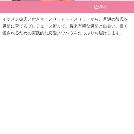
男心
イケメン彼氏と付き合うメリット・デメリットから、普通の彼氏を
男前に育てるプロデュース術まで。将来有望な男前と出会い、長く
愛されるための実践的な恋愛ノウハウをたっぷりお届けします。