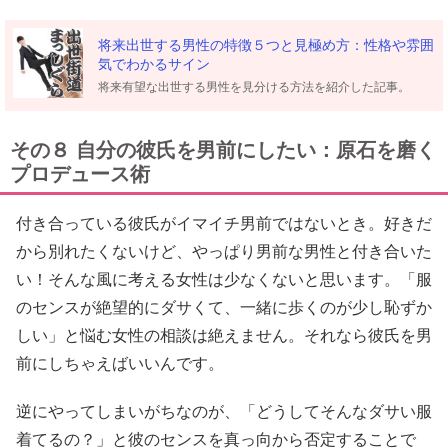
将来出世する男性の特徴５つと見極め方：性格や雰囲
気でわかるサイン
将来有望な出世する男性を見分ける方法を紹介した記事。
その８ 自分の彼氏を男前にしたい：原石を磨く
プロデュース術
付き合っている彼氏がイマイチ男前ではないとき。好きだ
から別れたくないけど、やっぱり男前な男性と付き合いた
い！そんな風に考える女性は少なくないと思います。「服
のセンスが絶望的にダサくて、一緒に歩くのが少し恥ずか
しい」と悩む女性の相談は絶えません。それなら彼氏を男
前にしちゃえばいいんです。
逆にやってしまいがちなのが、「どうしてそんなダサい服
着てるの？」と彼のセンスを真っ向から否定することで