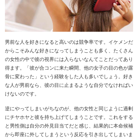
男前な人を好きになると高いのは競争率です。イケメンだ
からこそみんな好きになってしまうことも多く、たくさん
の女性の中で彼の視界には入らないなんてことだってあり
得ます。「彼が合コンに来た瞬間、他の女子の目の色が露
骨に変わった」という経験をした人も多いでしょう。好き
な人が男前なら、彼の目に止まるような自分でなければい
けないのです。
逆にやってしまいがちなのが、他の女性と同じように過剰
にチヤホヤと彼を持ち上げてしまうことです。これをする
と男性側は自分の外見目当てだと感じ、結果的に本命候補
から即座に外してしまうという反応を引き出してしまいま