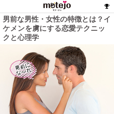
男前な男性・女性の特徴とは？イ
ケメンを虜にする恋愛テクニッ
クと心理学