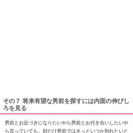
その７ 将来有望な男前を探すには内面の伸びし
ろを見る
男前とお近づきになりたいやら男前とお付き合いしたいや
ら言っていても、顔だけ男前ではきっといつか別れたいと