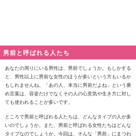
男前と呼ばれる人たち
あなたの周りにいる男性は、男前でしょうか。もしかする
と、男性以上に男前な女性のほうが多いという方もいるか
もしれませんね。「あの人、本当に男前だよね」という褒
め言葉は、容姿だけでなくその人の心意気や生き方に対し
ても使われることが多いです。
ところで男前と呼ばれる人たちは、どんなタイプの人が多
いのでしょうか。また、男前と呼ばれる女性たちはどんな
タイプなのでしょうか。今回は、そんな「男前」にまつわ