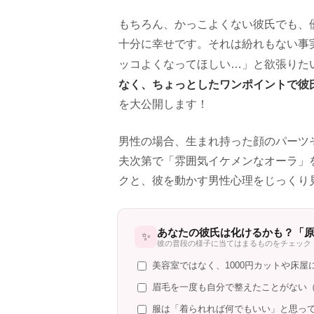
もちろん、かっこよくない彼氏でも、
十分に幸せです。それは紛れもない事
ッコよくなってほしい…」と欲張りた
なく、ちょっとしたワンポイントで彼
を大公開します！
男性の場合、生まれ持った顔のパーツ
夫次第で「雰囲気イケメンなオーラ」
クと、彼を動かす男性心理をじっくり
あなたの彼氏は化けるかも？「
✨
彼の普段の様子に当てはまるものをチェック
美容室ではなく、1000円カットや床屋
眉毛を一度も自分で整えたことがない
服は「着られれば何でもいい」と思っ