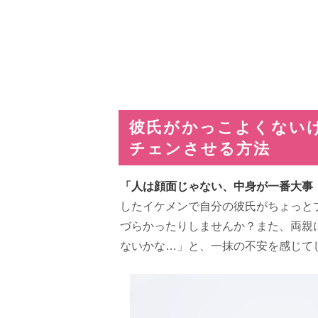
彼氏がかっこよくない
チェンさせる方法
「人は顔面じゃない、中身が一番大事
したイケメンで自分の彼氏がちょっと
づらかったりしませんか？また、両親
ないかな…」と、一抹の不安を感じて