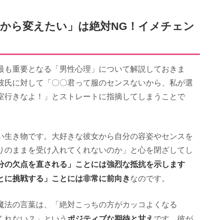
から変えたい」は絶対NG！イメチェン
最も重要となる「男性心理」について解説しておきま
彼氏に対して「〇〇君って服のセンスないから、私が選
室行きなよ！」とストレートに指摘してしまうことで
い生き物です。大好きな彼女から自分の容姿やセンスを
りのままを受け入れてくれないのか」と心を閉ざしてし
分の欠点を直される」ことには強烈な抵抗を示します
とに挑戦する」ことには非常に前向き
なのです。
魔法の言葉は、「絶対こっちの方がカッコよくなる
ポジティブな期待と甘え
くれない？」という
です。彼が