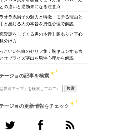
との違いと逆効果になる注意点
ラオラ系男子の魅力と特徴：モテる理由と
手と感じる人の本音を男性心理で解説
恋愛話をしてくる男の本音】脈ありと下心
見分け方
っこいい告白のセリフ集：胸キュンする言
とサプライズ演出を男性心理から解説
テージョの記事を検索
テージョの更新情報をチェック