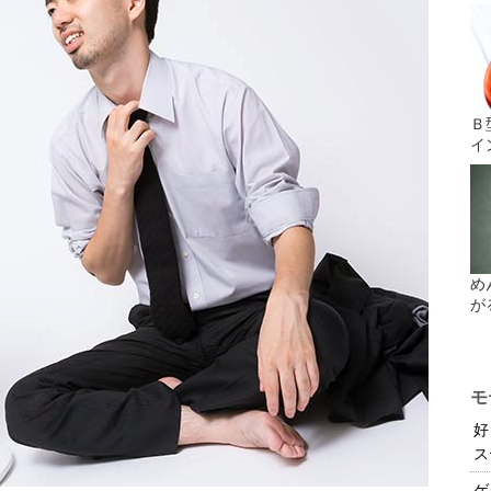
Ｂ
イ
め
が
モ
好
ス
ゲ