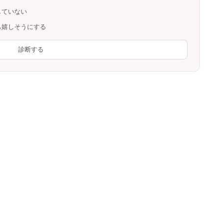
していない
も嬉しそうにする
診断する