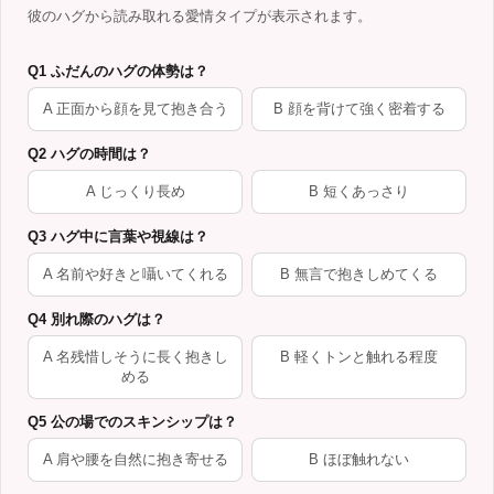
彼のハグから読み取れる愛情タイプが表示されます。
Q1 ふだんのハグの体勢は？
A 正面から顔を見て抱き合う
B 顔を背けて強く密着する
Q2 ハグの時間は？
A じっくり長め
B 短くあっさり
Q3 ハグ中に言葉や視線は？
A 名前や好きと囁いてくれる
B 無言で抱きしめてくる
Q4 別れ際のハグは？
A 名残惜しそうに長く抱きし
B 軽くトンと触れる程度
める
Q5 公の場でのスキンシップは？
A 肩や腰を自然に抱き寄せる
B ほぼ触れない