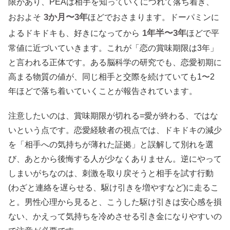
限があり、PEAは相手を知っていくにつれて落ち着き、
3か月〜3年
おおよそ
ほどでおさまります。ドーパミンに
1年半〜3年
よるドキドキも、好きになってから
ほどで平
常値に近づいていきます。これが「恋の賞味期限は3年」
と言われる正体です。ある脳科学の研究でも、恋愛初期に
高まる物質の値が、同じ相手と交際を続けていても1〜2
年ほどで落ち着いていくことが報告されています。
注意したいのは、賞味期限が切れる=愛が終わる、ではな
いという点です。恋愛経験者の視点では、ドキドキの減少
を「相手への気持ちが薄れた証拠」と誤解して別れを選
び、あとから後悔する人が少なくありません。逆にやって
しまいがちなのは、刺激を取り戻そうと相手を試す行動
(わざと連絡を遅らせる、駆け引きを増やすなど)に走るこ
と。男性心理から見ると、こうした駆け引きは安心感を損
ない、かえって気持ちを冷めさせる引き金になりやすいの