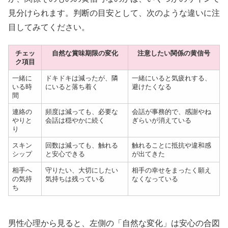
見分けられます。判断の目安として、次のような違いに注
目してみてください。
チェッ
自然な賞味期限の変化
注意したい関係の黄信号
ク項目
一緒に
ドキドキは減ったが、隣
一緒にいると気疲れする、
いる時
にいると落ち着く
避けたくなる
間
連絡の
頻度は減っても、必要な
会話が事務的で、感謝やね
やりと
会話は穏やかに続く
ぎらいが消えている
り
スキン
回数は減っても、触れる
触れることに抵抗や違和感
シップ
と安心できる
が出てきた
相手へ
守りたい、大切にしたい
相手の幸せをまったく願え
の気持
気持ちは残っている
なくなっている
ち
男性心理から見ると、左側の「自然な変化」は安心の合図