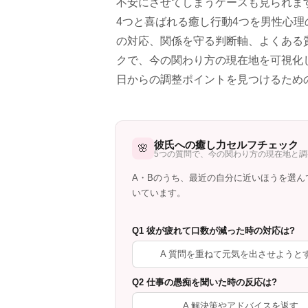
不安にさせてしまうケースも見られま
4つと喜ばれる癒し行動4つを男性心
の対応、関係を守る判断軸、よくある
クで、今の関わり方の現在地を可視化
日からの調整ポイントを見つけるため
彼氏への癒し力セルフチェック
🌸
5つの質問で、今の関わり方の現在地と
A・Bのうち、最近の自分に近いほうを選ん
いています。
Q1 彼が疲れて口数が減った時の対応は?
A 質問を重ねて元気を出させようと
Q2 仕事の愚痴を聞いた時の反応は?
A 解決策やアドバイスを返す