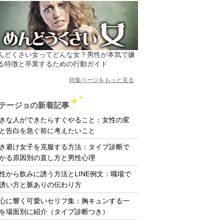
んどくさい女ってどんな女？男性が本気で嫌
る特徴と卒業するための行動ガイド
特集ページをもっと見る
テージョの新着記事
きな人ができたらすぐやること：女性の変
と告白を急ぐ前に考えたいこと
き避け女子を克服する方法：タイプ診断で
かる原因別の直し方と男性心理
性から飲みに誘う方法とLINE例文：職場で
誘い方と脈ありの伝わり方
心に響く可愛いセリフ集：胸キュンする一
を場面別に紹介（タイプ診断つき）