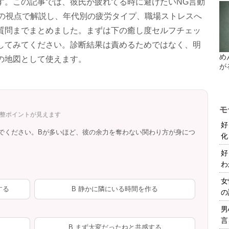
す。この記事では、彼氏が疲れてる時に避けたいNG言動
理の視点で解説し、年代別の疲労タイプ、職場ストレスへ
質問までまとめました。まずは下の癒し度セルフチェッ
してみてください。診断結果は責めるためではなく、明
め
の地図として使えます。
が
モ
調整ポイントが見えます
好
でください。Bが多いほど、彼の余力を奪わない関わり方が身につ
化
好
わ
女
する
B 静かに隣にいる時間を作る
の
男
言
B まず大変だったねと共感する