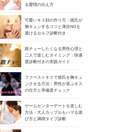
る愛情の伝え方
可愛いキス顔の作り方：彼氏が
胸キュンするコツと薄目NGを
避けるセルフ診断付き
路チューしたくなる男性心理と
二人で楽しむタイミング：快適
度診断付きの実践ガイド
ファーストキスで彼氏を胸キュ
ンさせる方法：男性が喜ぶキス
の仕方と準備度チェック
ゲームセンターデートを楽しむ
方法：大人カップルもハマる遊
び方と満喫タイプ診断