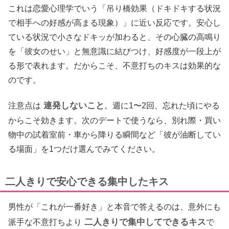
これは恋愛心理学でいう「吊り橋効果（ドキドキする状況
で相手への好感が高まる現象）」に近い反応です。安心し
ている状況で小さなドキッが加わると、その心臓の高鳴り
を「彼女のせい」と無意識に結びつけ、好感度が一段上が
る形で表れます。だからこそ、不意打ちのキスは効果的な
のです。
連発しないこと
注意点は
。週に1〜2回、忘れた頃にやる
からこそ効きます。次のデートで使うなら、別れ際・買い
物中の試着室前・車から降りる瞬間など「彼が油断してい
る場面」を1つだけ選んでみてください。
二人きりで安心できる集中したキス
男性が「これが一番好き」と本音で答えるのは、意外にも
二人きりで集中してできるキス
派手な不意打ちより
で