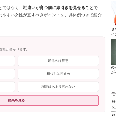
勘違いが育つ前に線引きを見せること
とではなく、
で
れやすい女性が直すべきポイントを、具体例つきで紹介
Ｂ
イ
対処が分かります。
断るのは得意
め
が
相づちは控えめ
弱音はあまり言わない
モ
結果を見る
好
化
好