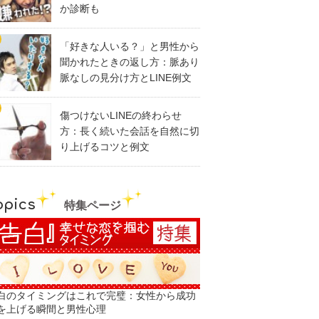
か診断も
「好きな人いる？」と男性から
聞かれたときの返し方：脈あり
脈なしの見分け方とLINE例文
傷つけないLINEの終わらせ
方：長く続いた会話を自然に切
り上げるコツと例文
opics
特集ページ
白のタイミングはこれで完璧：女性から成功
を上げる瞬間と男性心理