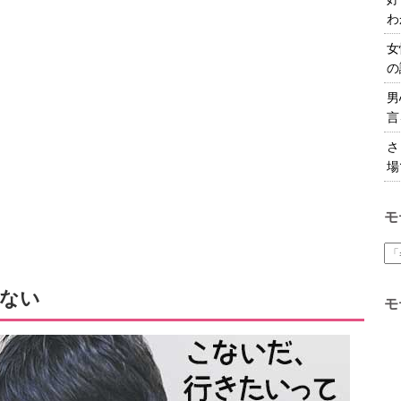
わ
女
の
男
言
さ
場
モ
ない
モ