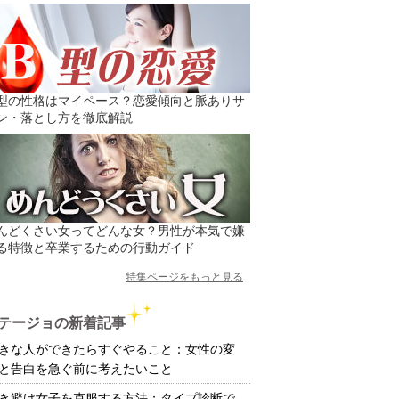
型の性格はマイペース？恋愛傾向と脈ありサ
ン・落とし方を徹底解説
んどくさい女ってどんな女？男性が本気で嫌
る特徴と卒業するための行動ガイド
特集ページをもっと見る
テージョの新着記事
きな人ができたらすぐやること：女性の変
と告白を急ぐ前に考えたいこと
き避け女子を克服する方法：タイプ診断で