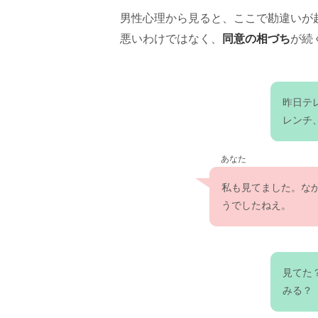
男性心理から見ると、ここで勘違いが
同意の相づち
悪いわけではなく、
が続
昨日テ
レンチ
あなた
私も見てました。な
うでしたねえ。
見てた
みる？