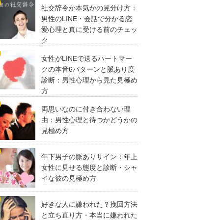
社交辞令か本気かの見分け方：
男性のLINE・会話で分かる恋
愛心理と真に受ける前のチェッ
ク
女性がLINEで送るハートマー
クの本音6パターンと脈あり度
診断：男性心理から見た見極め
方
両思いなのに付き合わない理
由：男性心理と待つかどうかの
見極め方
年下男子の脈ありサイン：年上
女性に見せる態度と診断・シャ
イな彼の見極め方
好きな人に嫌われた？挽回方法
と立ち直り方・本当に嫌われた