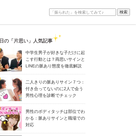
日の「片思い」人気記事
中学生男子が好きな子だけに起
こす行動とは？両思いサインと
LINEの脈あり態度を徹底解説
二人きりの脈ありサイン７つ：
付き合ってないのに2人で会う
男性心理を診断でチェック
男性のボディタッチは部位でわ
かる：脈ありサインと職場での
対応