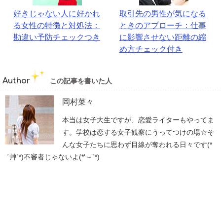
好きじゃない人に好かれ
取引先の男性が気になる
る女性の特徴と対処法：
ときのアプローチ：仕事
勘違い予防チェックつき
に影響させない距離の縮
め方チェック付き
Author
この記事を書いた人
岡村菜々
本当は女子大生ですが、恋愛ライターもやってま
す。学校は恋する女子観察にうってつけの場☆そ
んな女子たちに思わず目線が奪われる日々です(*
´艸`*)不審者じゃないよ(*'～`*)