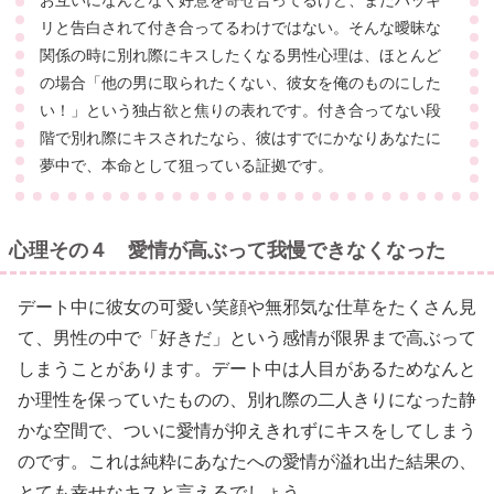
お互いになんとなく好意を寄せ合ってるけど、まだハッキ
リと告白されて付き合ってるわけではない。そんな曖昧な
関係の時に別れ際にキスしたくなる男性心理は、ほとんど
の場合「他の男に取られたくない、彼女を俺のものにした
い！」という独占欲と焦りの表れです。付き合ってない段
階で別れ際にキスされたなら、彼はすでにかなりあなたに
夢中で、本命として狙っている証拠です。
心理その４ 愛情が高ぶって我慢できなくなった
デート中に彼女の可愛い笑顔や無邪気な仕草をたくさん見
て、男性の中で「好きだ」という感情が限界まで高ぶって
しまうことがあります。デート中は人目があるためなんと
か理性を保っていたものの、別れ際の二人きりになった静
かな空間で、ついに愛情が抑えきれずにキスをしてしまう
のです。これは純粋にあなたへの愛情が溢れ出た結果の、
とても幸せなキスと言えるでしょう。