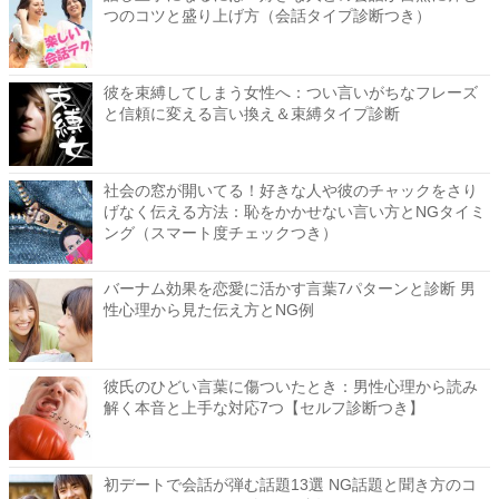
つのコツと盛り上げ方（会話タイプ診断つき）
彼を束縛してしまう女性へ：つい言いがちなフレーズ
と信頼に変える言い換え＆束縛タイプ診断
社会の窓が開いてる！好きな人や彼のチャックをさり
げなく伝える方法：恥をかかせない言い方とNGタイミ
ング（スマート度チェックつき）
バーナム効果を恋愛に活かす言葉7パターンと診断 男
性心理から見た伝え方とNG例
彼氏のひどい言葉に傷ついたとき：男性心理から読み
解く本音と上手な対応7つ【セルフ診断つき】
初デートで会話が弾む話題13選 NG話題と聞き方のコ