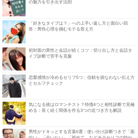
の魅力を引き出す法則
「好きなタイプは？」への上手い返し方と面白い回
答：男性心理を掴むモテる答え方
初対面の異性と会話が続くコツ：切り出し方と会話タ
イプ診断で苦手を克服
恋愛感情が冷めるセリフ5つ：信頼を損なわない伝え方
とセルフチェック
気になる彼はロマンチスト？特徴4つと相性診断で見極
める：長く続く関係を作る3つの近づき方も解説
男性がドキッとする言葉6選：使い分け診断つきで「面
白い」「会いたい」「初めて」などモテセリフの効か