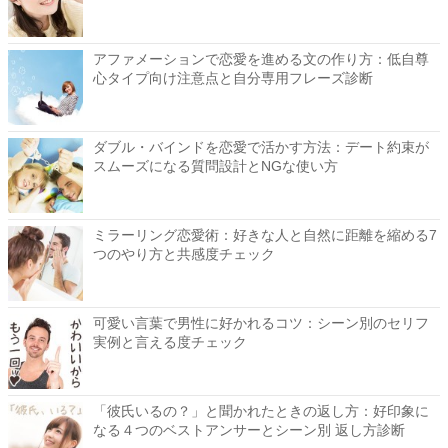
アファメーションで恋愛を進める文の作り方：低自尊
心タイプ向け注意点と自分専用フレーズ診断
ダブル・バインドを恋愛で活かす方法：デート約束が
スムーズになる質問設計とNGな使い方
ミラーリング恋愛術：好きな人と自然に距離を縮める7
つのやり方と共感度チェック
可愛い言葉で男性に好かれるコツ：シーン別のセリフ
実例と言える度チェック
「彼氏いるの？」と聞かれたときの返し方：好印象に
なる４つのベストアンサーとシーン別 返し方診断