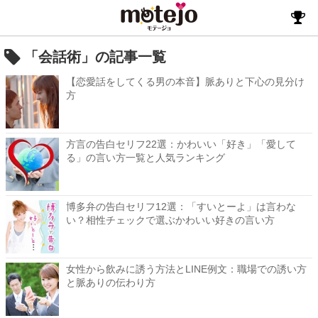
「会話術」の記事一覧
【恋愛話をしてくる男の本音】脈ありと下心の見分け
方
方言の告白セリフ22選：かわいい「好き」「愛して
る」の言い方一覧と人気ランキング
博多弁の告白セリフ12選：「すいとーよ」は言わな
い？相性チェックで選ぶかわいい好きの言い方
女性から飲みに誘う方法とLINE例文：職場での誘い方
と脈ありの伝わり方