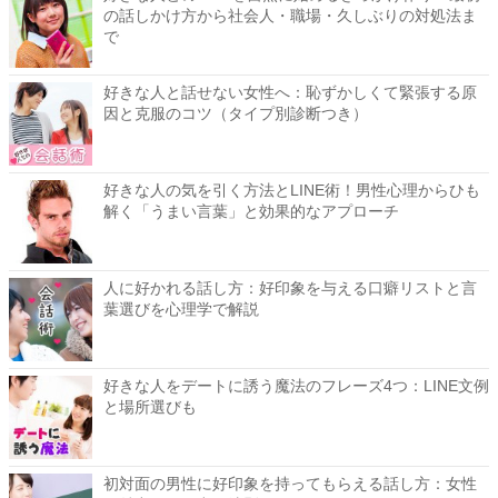
の話しかけ方から社会人・職場・久しぶりの対処法ま
で
好きな人と話せない女性へ：恥ずかしくて緊張する原
因と克服のコツ（タイプ別診断つき）
好きな人の気を引く方法とLINE術！男性心理からひも
解く「うまい言葉」と効果的なアプローチ
人に好かれる話し方：好印象を与える口癖リストと言
葉選びを心理学で解説
好きな人をデートに誘う魔法のフレーズ4つ：LINE文例
と場所選びも
初対面の男性に好印象を持ってもらえる話し方：女性