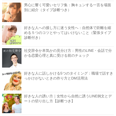
男心に響く可愛いセリフ集：胸キュンする一言を場面
別に紹介（タイプ診断つき）
好きな人への接し方に迷う女性へ：自然体で距離を縮
める５つのコツとやってはいけないこと（緊張タイプ
診断付き）
社交辞令か本気かの見分け方：男性のLINE・会話で分
かる恋愛心理と真に受ける前のチェック
好きな人に話しかける5つのタイミング：職場で話すき
っかけがないときの作り方とDM活用法
好きな人の誘い方｜女性から自然に誘うLINE例文とデ
ートの切り出し方【診断つき】