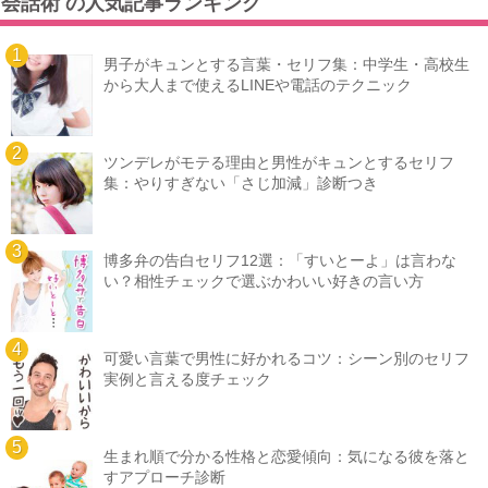
会話術 の人気記事ランキング
男子がキュンとする言葉・セリフ集：中学生・高校生
から大人まで使えるLINEや電話のテクニック
ツンデレがモテる理由と男性がキュンとするセリフ
集：やりすぎない「さじ加減」診断つき
博多弁の告白セリフ12選：「すいとーよ」は言わな
い？相性チェックで選ぶかわいい好きの言い方
可愛い言葉で男性に好かれるコツ：シーン別のセリフ
実例と言える度チェック
生まれ順で分かる性格と恋愛傾向：気になる彼を落と
すアプローチ診断