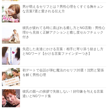
男が萌えるセリフとは？男性心理をくすぐる胸キュン
な言葉7選と愛される伝え方
彼氏が疲れてる時に喜ばれる癒し方とNG言動：男性心
理から見抜く正解アクションと癒し度セルフチェック
付き
失恋した友達にかける言葉：相手に寄り添う励まし方
とNGワード【かける言葉ファインダーつき】
初デートで会話が弾む魔法のセリフ20選！沈黙と緊張
を解く男性心理
彼氏の親への挨拶で失敗しない！好印象を与える言葉
遣いとNGワード集