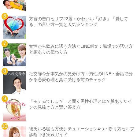
方言の告白セリフ22選：かわいい「好き」「愛して
る」の言い方一覧と人気ランキング
女性から飲みに誘う方法とLINE例文：職場での誘い方
と脈ありの伝わり方
社交辞令か本気かの見分け方：男性のLINE・会話で分
かる恋愛心理と真に受ける前のチェック
「モテるでしょ？」と聞く男性心理とは？脈ありサイ
ンの見抜き方と賢い答え方
彼氏いる嘘も方便シチュエーション4つ：断り方セルフ
診断つき実践ガイド