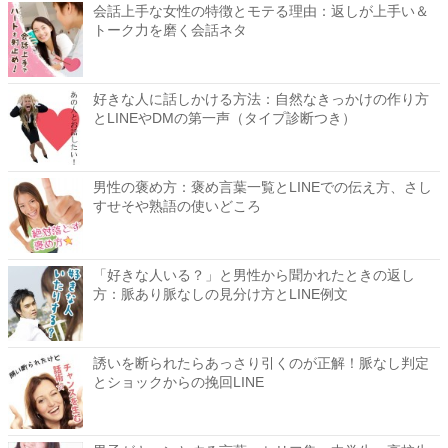
会話上手な女性の特徴とモテる理由：返しが上手い＆
トーク力を磨く会話ネタ
好きな人に話しかける方法：自然なきっかけの作り方
とLINEやDMの第一声（タイプ診断つき）
男性の褒め方：褒め言葉一覧とLINEでの伝え方、さし
すせそや熟語の使いどころ
「好きな人いる？」と男性から聞かれたときの返し
方：脈あり脈なしの見分け方とLINE例文
誘いを断られたらあっさり引くのが正解！脈なし判定
とショックからの挽回LINE