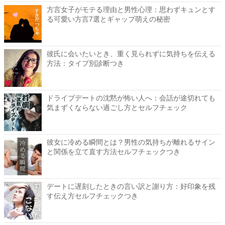
方言女子がモテる理由と男性心理：思わずキュンとす
る可愛い方言7選とギャップ萌えの秘密
彼氏に会いたいとき、重く見られずに気持ちを伝える
方法：タイプ別診断つき
ドライブデートの沈黙が怖い人へ：会話が途切れても
気まずくならない過ごし方とセルフチェック
彼女に冷める瞬間とは？男性の気持ちが離れるサイン
と関係を立て直す方法セルフチェックつき
デートに遅刻したときの言い訳と謝り方：好印象を残
す伝え方セルフチェックつき