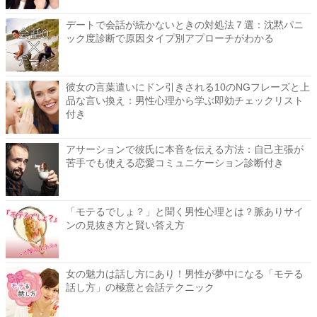
デートで会話が続かないときの対処法７選：沈黙パニ
ック度診断で原因タイプ別アプローチがわかる
彼女の言葉遣いにドン引きされる10のNGフレーズと上
品な言い換え：男性心理から学ぶ即効チェックリスト
付き
アサーションで彼氏に本音を伝える方法：自己主張が
苦手でも使える恋愛コミュニケーション診断付き
「モテるでしょ？」と聞く男性心理とは？脈ありサイ
ンの見抜き方と賢い答え方
女の魅力は話し方にあり！男性が夢中になる「モテる
話し方」の極意と会話テクニック