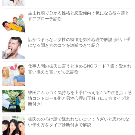
生まれ順で分かる性格と恋愛傾向：気になる彼を落と
すアプローチ診断
話がつまらない女性の特徴を男性心理で解説 会話上手
になる聞き方のコツを診断つきで紹介
仕事人間の彼氏に言うと冷めるNGワード７選：愛され
言い換えと言いがち度診断
彼氏にムカつく気持ちを上手に伝える7つの注意点：感
情コントロール術と男性心理の正解（伝え方タイプ診
断付き）
彼氏ののろけ話で嫌われないコツ：うざいと思われな
い伝え方をタイプ診断付きで解説