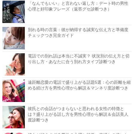
「なんでもいい」と言わない返し方：デート時の男性
心理と好印象フレーズ（返答グセ診断つき）
別れる時の言葉：彼が納得する誠実な伝え方と準備度
チェックつき完全ガイド
電話での別れ話は本当に不誠実？ 状況別の伝え方と切
り出し方・あなたに合う別れ方タイプ診断つき
遠距離恋愛の電話で盛り上がる話題5選：心の距離を縮
める続け方を男性心理から解説＆マンネリ度診断つき
彼氏との会話がつまらないと思われる女性の特徴と
は？盛り上がる話し方を男性心理から解説＆会話美人
度診断つき