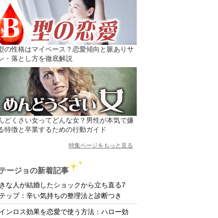
型の性格はマイペース？恋愛傾向と脈ありサ
ン・落とし方を徹底解説
んどくさい女ってどんな女？男性が本気で嫌
る特徴と卒業するための行動ガイド
特集ページをもっと見る
テージョの新着記事
きな人が結婚したショックから立ち直る7
テップ：辛い気持ちの整理法と診断つき
インロス効果を恋愛で使う方法：ハロー効