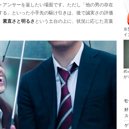
トアンサーを返したい場面です。ただし「他の男の存在
する」といった小手先の駆け引きは、後で誠実さの評価
素直さと明るさ
。
という土台の上に、状況に応じた言葉
Ｂ
イ
め
が
モ
好
ス
ゲ