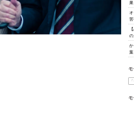
果
オ
苦
【
の
か
葉
モ
モ