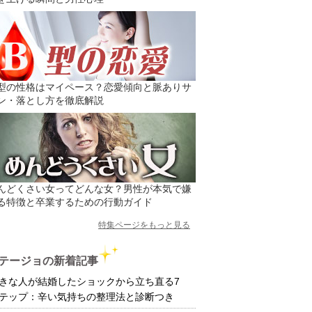
型の性格はマイペース？恋愛傾向と脈ありサ
ン・落とし方を徹底解説
んどくさい女ってどんな女？男性が本気で嫌
る特徴と卒業するための行動ガイド
特集ページをもっと見る
テージョの新着記事
きな人が結婚したショックから立ち直る7
テップ：辛い気持ちの整理法と診断つき