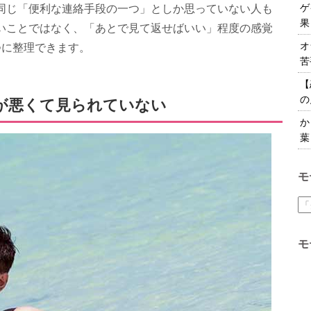
ゲ
同じ「便利な連絡手段の一つ」としか思っていない人も
果
いことではなく、「あとで見て返せばいい」程度の感覚
オ
つに整理できます。
苦
【
の
が悪くて見られていない
か
葉
モ
モ