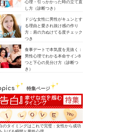
心理・引っかかった時の立て直
し方（診断つき）
ドジな女性に男性がキュンとす
る理由と愛され抜け感の作り
方：肩の力ぬけてる度チェック
つき
食事デートで本気度を見抜く：
男性心理でわかる本命サイン8
つと下心の見分け方（診断つ
き）
opics
特集ページ
白のタイミングはこれで完璧：女性から成功
を上げる瞬間と男性心理