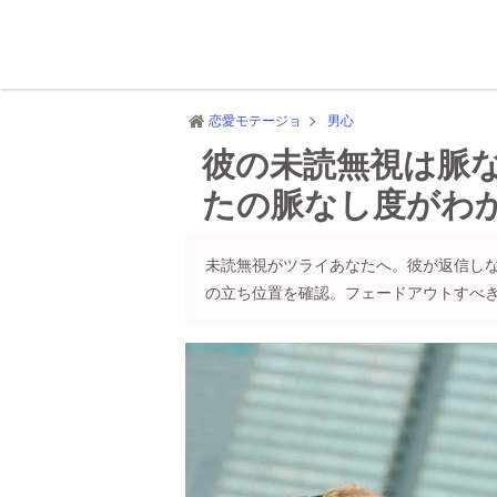
恋愛モテージョ
男心
彼の未読無視は脈
たの脈なし度がわ
未読無視がツライあなたへ。彼が返信しな
の立ち位置を確認。フェードアウトすべ