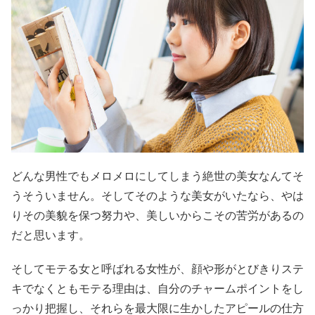
どんな男性でもメロメロにしてしまう絶世の美女なんてそ
うそういません。そしてそのような美女がいたなら、やは
りその美貌を保つ努力や、美しいからこその苦労があるの
だと思います。
そしてモテる女と呼ばれる女性が、顔や形がとびきりステ
キでなくともモテる理由は、自分のチャームポイントをし
っかり把握し、それらを最大限に生かしたアピールの仕方