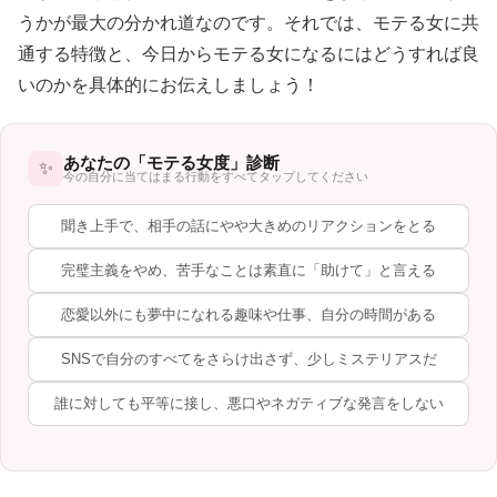
うかが最大の分かれ道なのです。それでは、モテる女に共
通する特徴と、今日からモテる女になるにはどうすれば良
いのかを具体的にお伝えしましょう！
あなたの「モテる女度」診断
✨
今の自分に当てはまる行動をすべてタップしてください
聞き上手で、相手の話にやや大きめのリアクションをとる
完璧主義をやめ、苦手なことは素直に「助けて」と言える
恋愛以外にも夢中になれる趣味や仕事、自分の時間がある
SNSで自分のすべてをさらけ出さず、少しミステリアスだ
誰に対しても平等に接し、悪口やネガティブな発言をしない