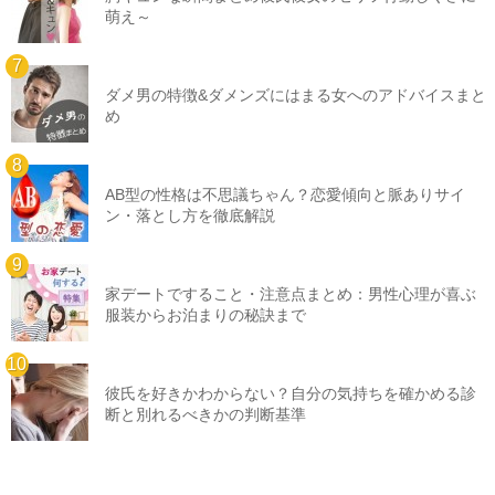
萌え～
ダメ男の特徴&ダメンズにはまる女へのアドバイスまと
め
AB型の性格は不思議ちゃん？恋愛傾向と脈ありサイ
ン・落とし方を徹底解説
家デートですること・注意点まとめ：男性心理が喜ぶ
服装からお泊まりの秘訣まで
彼氏を好きかわからない？自分の気持ちを確かめる診
断と別れるべきかの判断基準