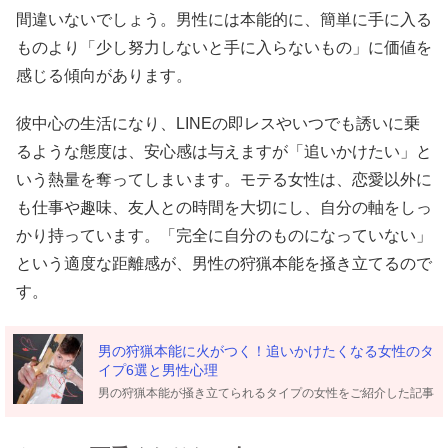
間違いないでしょう。男性には本能的に、簡単に手に入る
ものより「少し努力しないと手に入らないもの」に価値を
感じる傾向があります。
彼中心の生活になり、LINEの即レスやいつでも誘いに乗
るような態度は、安心感は与えますが「追いかけたい」と
いう熱量を奪ってしまいます。モテる女性は、恋愛以外に
も仕事や趣味、友人との時間を大切にし、自分の軸をしっ
かり持っています。「完全に自分のものになっていない」
という適度な距離感が、男性の狩猟本能を掻き立てるので
す。
男の狩猟本能に火がつく！追いかけたくなる女性のタ
イプ6選と男性心理
男の狩猟本能が掻き立てられるタイプの女性をご紹介した記事