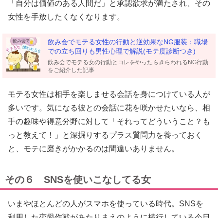
「自分は価値のある人間だ」と承認欲求が満たされ、その
女性を手放したくなくなります。
飲み会でモテる女性の行動と逆効果なNG服装：職場
での立ち回りも男性心理で解説(モテ度診断つき)
飲み会でモテる女の行動とコレをやったらきらわれるNG行動
をご紹介した記事
モテる女性は相手を楽しませる会話を身につけている人が
多いです。気になる彼との会話に花を咲かせたいなら、相
手の趣味や得意分野に対して「それってどういうこと？も
っと教えて！」と深掘りするプラス質問力を養っておく
と、モテに磨きがかかるのは間違いありません。
その６ SNSを使いこなしてる女
いまやほとんどの人がスマホを使っている時代。SNSを
利用した恋愛作戦があたりまえのように横行している今日