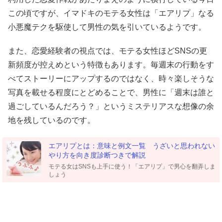
この頃ですが、イマドキのモテる女性は「エアリプ」なる
小悪魔テクを駆使して男性の気を引いているようです。
また、恋愛経験者の視点では、モテる女性ほどSNSの更
新頻度が控えめという特徴もあります。毎週末の行動をす
べてストーリーにアップするのではなく、時々楽しそうな
写真を載せる程度にとどめることで、男性に「週末は誰と
過ごしているんだろう？」というミステリアスな想像の余
地を残しているのです。
エアリプとは：意味と例文一覧 うざいと思われない
やり方を向き度診断つきで解説
モテる女はSNSも上手に使う！「エアリプ」で男心を翻弄しま
しょう