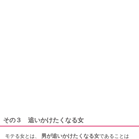
その３ 追いかけたくなる女
男が追いかけたくなる女
モテる女とは、
であることは