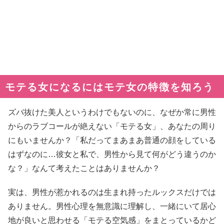
モテる女になるにはモテ女の特徴を知ろう
ズバ抜けた美人というわけでもないのに、なぜか常に男性
からのラブコールが絶えない「モテる女」、あなたの周り
にもいませんか？「私だってまあまあ普通の顔をしている
はずなのに…彼女と私で、男性から見て何がどう違うのか
な？」なんて考えたことはありませんか？
実は、男性が惹かれるのは生まれ持ったルックスだけでは
ありません。男性心理を無意識に理解し、一緒にいて居心
地が良いと思わせる「モテる空気感」をまとっているかど