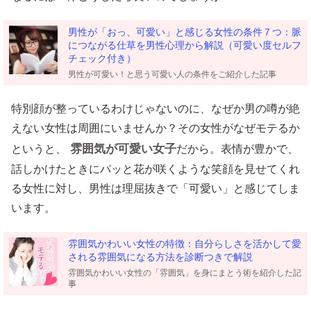
男性が「おっ、可愛い」と感じる女性の条件７つ：脈
につながる仕草を男性心理から解説（可愛い度セルフ
チェック付き）
男性が可愛い！と思う可愛い人の条件をご紹介した記事
特別顔が整っているわけじゃないのに、なぜか男の噂が絶
えない女性は周囲にいませんか？その女性がなぜモテるか
雰囲気が可愛い女子
というと、
だから。表情が豊かで、
話しかけたときにパッと花が咲くような笑顔を見せてくれ
る女性に対し、男性は理屈抜きで「可愛い」と感じてしま
います。
雰囲気かわいい女性の特徴：自分らしさを活かして愛
される雰囲気になる方法を診断つきで解説
雰囲気かわいい女性の「雰囲気」を身にまとう術を紹介した記
事