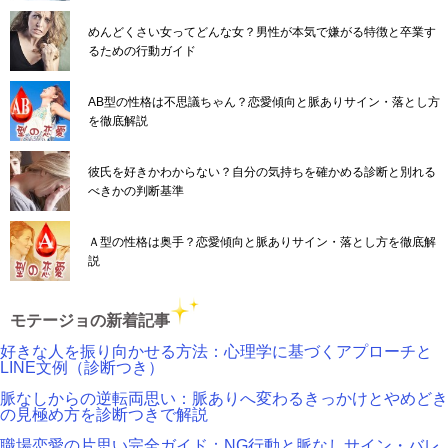
めんどくさい女ってどんな女？男性が本気で嫌がる特徴と卒業す
るための行動ガイド
AB型の性格は不思議ちゃん？恋愛傾向と脈ありサイン・落とし方
を徹底解説
彼氏を好きかわからない？自分の気持ちを確かめる診断と別れる
べきかの判断基準
Ａ型の性格は奥手？恋愛傾向と脈ありサイン・落とし方を徹底解
説
モテージョの新着記事
好きな人を振り向かせる方法：心理学に基づくアプローチと
LINE文例（診断つき）
脈なしからの逆転両思い：脈ありへ変わるきっかけとやめどき
の見極め方を診断つきで解説
職場恋愛の片思い完全ガイド：NG行動と脈なしサイン・バレ