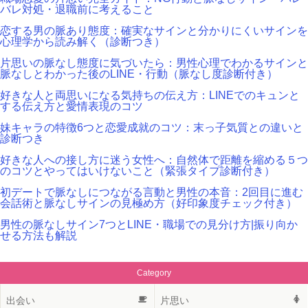
バレ対処・退職前に考えること
恋する男の脈あり態度：確実なサインと分かりにくいサインを
心理学から読み解く（診断つき）
片思いの脈なし態度に気づいたら：男性心理でわかるサインと
脈なしとわかった後のLINE・行動（脈なし度診断付き）
好きな人と両思いになる気持ちの伝え方：LINEでのキュンと
する伝え方と愛情表現のコツ
妹キャラの特徴6つと恋愛成就のコツ：末っ子気質との違いと
診断つき
好きな人への接し方に迷う女性へ：自然体で距離を縮める５つ
のコツとやってはいけないこと（緊張タイプ診断付き）
初デートで脈なしにつながる言動と男性の本音：2回目に進む
会話術と脈なしサインの見極め方（好印象度チェック付き）
男性の脈なしサイン7つとLINE・職場での見分け方|振り向か
せる方法も解説
Category
出会い
片思い