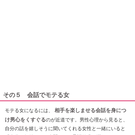
その５ 会話でモテる女
相手を楽しませる会話を身につ
モテる女になるには、
け男心をくすぐる
のが近道です。男性心理から見ると、
自分の話を嬉しそうに聞いてくれる女性と一緒にいると