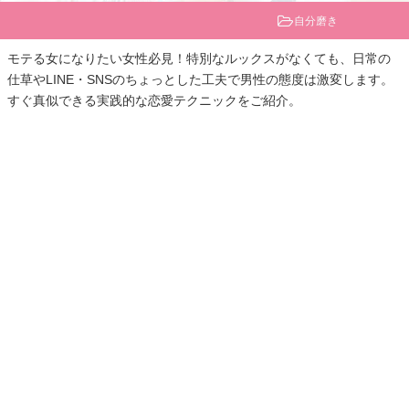
自分磨き
モテる女になりたい女性必見！特別なルックスがなくても、日常の
仕草やLINE・SNSのちょっとした工夫で男性の態度は激変します。
すぐ真似できる実践的な恋愛テクニックをご紹介。