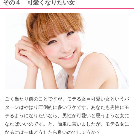
その４ 可愛くなりたい女
ごく当たり前のことですが、モテる女＝可愛い女というパ
ターンはやはり圧倒的に多いワケです。あなたも男性にモ
テるようになりたいなら、男性が可愛いと思うような女に
なればいいのです。と、簡単に言いましたが、モテる女に
なるには一体どうしたら良いのでしょうか？