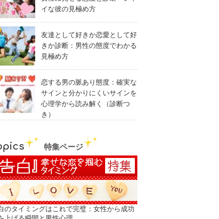
イな彼の見極め方
友達として好きか恋愛として好
きか診断：男性の態度でわかる
見極め方
恋する男の脈あり態度：確実な
サインと分かりにくいサインを
心理学から読み解く（診断つ
き）
opics
特集ページ
白のタイミングはこれで完璧：女性から成功
を上げる瞬間と男性心理