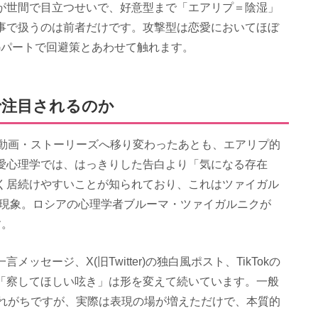
が世間で目立つせいで、好意型まで「エアリプ＝陰湿」
事で扱うのは前者だけです。攻撃型は恋愛においてほぼ
Gパートで回避策とあわせて触れます。
で注目されるのか
ト動画・ストーリーズへ移り変わったあとも、エアリプ的
愛心理学では、はっきりした告白より「気になる存在
く居続けやすいことが知られており、これはツァイガル
る現象。ロシアの心理学者ブルーマ・ツァイガルニクが
す。
セージ、X(旧Twitter)の独白風ポスト、TikTokの
「察してほしい呟き」は形を変えて続いています。一般
われがちですが、実際は表現の場が増えただけで、本質的