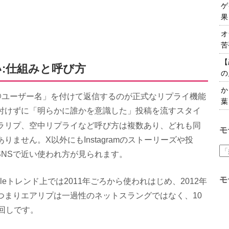
ゲ
果
オ
苦
【
:仕組みと呼び方
の
か
では、本来「@ユーザー名」を付けて返信するのが正式なリプライ機能
葉
付けずに「明らかに誰かを意識した」投稿を流すスタイ
ラリプ、空中リプライなど呼び方は複数あり、どれも同
モ
ません。X以外にもInstagramのストーリーズや投
のSNSで近い使われ方が見られます。
モ
leトレンド上では2011年ごろから使われはじめ、2012年
つまりエアリプは一過性のネットスラングではなく、10
回しです。