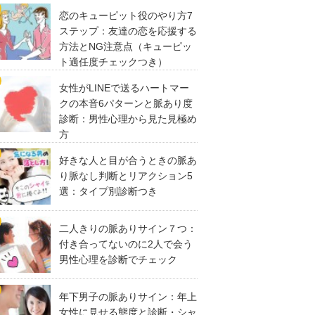
恋のキューピット役のやり方7
ステップ：友達の恋を応援する
方法とNG注意点（キューピッ
ト適任度チェックつき）
女性がLINEで送るハートマー
クの本音6パターンと脈あり度
診断：男性心理から見た見極め
方
好きな人と目が合うときの脈あ
り脈なし判断とリアクション5
選：タイプ別診断つき
二人きりの脈ありサイン７つ：
付き合ってないのに2人で会う
男性心理を診断でチェック
年下男子の脈ありサイン：年上
女性に見せる態度と診断・シャ