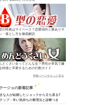
型の性格はマイペース？恋愛傾向と脈ありサ
ン・落とし方を徹底解説
んどくさい女ってどんな女？男性が本気で嫌
る特徴と卒業するための行動ガイド
特集ページをもっと見る
テージョの新着記事
きな人が結婚したショックから立ち直る7
テップ：辛い気持ちの整理法と診断つき