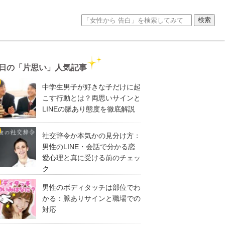
日の「片思い」人気記事
中学生男子が好きな子だけに起
こす行動とは？両思いサインと
LINEの脈あり態度を徹底解説
社交辞令か本気かの見分け方：
男性のLINE・会話で分かる恋
愛心理と真に受ける前のチェッ
ク
男性のボディタッチは部位でわ
かる：脈ありサインと職場での
対応