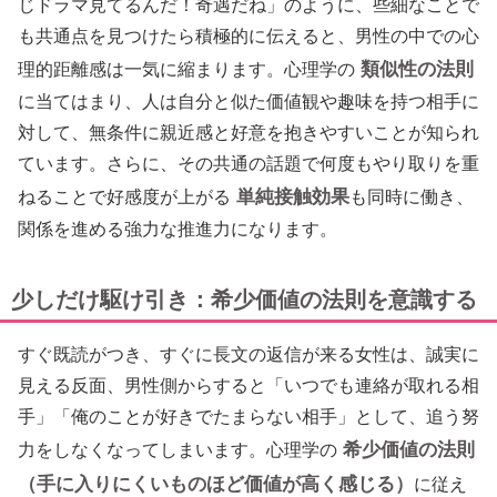
じドラマ見てるんだ！奇遇だね」のように、些細なことで
も共通点を見つけたら積極的に伝えると、男性の中での心
類似性の法則
理的距離感は一気に縮まります。心理学の
に当てはまり、人は自分と似た価値観や趣味を持つ相手に
対して、無条件に親近感と好意を抱きやすいことが知られ
ています。さらに、その共通の話題で何度もやり取りを重
単純接触効果
ねることで好感度が上がる
も同時に働き、
関係を進める強力な推進力になります。
少しだけ駆け引き：希少価値の法則を意識する
すぐ既読がつき、すぐに長文の返信が来る女性は、誠実に
見える反面、男性側からすると「いつでも連絡が取れる相
手」「俺のことが好きでたまらない相手」として、追う努
希少価値の法則
力をしなくなってしまいます。心理学の
（手に入りにくいものほど価値が高く感じる）
に従え