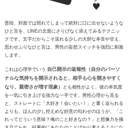
普段、対面では照れてしまって絶対に口に出せないような
ひと言を、LINEの文面にさりげなく添えてみるテクニッ
クです。文字だからこそ送れる少しの大胆な本音や甘え、
思わせぶりなひと言は、男性の妄想スイッチを強烈に刺激
します。
自己開示の返報性（自分のパーソ
これは心理学でいう
ナルな気持ちを開示されると、相手も心を開きやすく
なり、親密さが増す現象）
とも相性がよく、彼の本気度
を一気に引き上げる強力な一手です。男性心理から見る
と、ストレートに「大好き！会いたい！」と重く迫られる
よりも、ほんの少し控えめな好意の匂わせのほうが、「こ
れってどういう意味？俺のこと好きなの？」と想像力を掻
き立てられ、結果的にあなたのことばかり考えるようにな