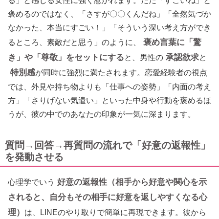
る」と感じる女性に強く惹かれます。ただ「すごいね」と
褒めるのではなく、「さすが〇〇くんだね」「全然気づか
なかった、本当にすごい！」「そういう深い考え方ができ
褒め言葉に「驚
るところ、素敵だと思う」のように、
き」や「尊敬」をセットにする
承認欲求
と、男性の
と
特別感
が同時に強烈に満たされます。恋愛経験者の視点
では、外見や持ち物よりも「仕事への姿勢」「内面の考え
方」「さりげない気遣い」といった中身や行動を褒めるほ
うが、彼の中でのあなたの印象が一気に深まります。
質問→回答→再質問の流れで「好意の返報性」
を発動させる
好意の返報性（相手から好意や関心を示
心理学でいう
されると、自分もその相手に好意を返しやすくなる心
理）
は、LINEのやり取りで簡単に再現できます。彼から