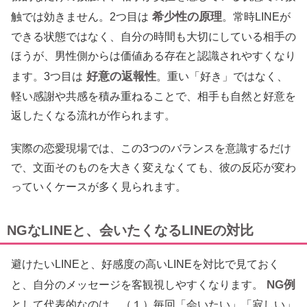
希少性の原理
触では効きません。2つ目は
。常時LINEが
できる状態ではなく、自分の時間も大切にしている相手の
ほうが、男性側からは価値ある存在と認識されやすくなり
好意の返報性
ます。3つ目は
。重い「好き」ではなく、
軽い感謝や共感を積み重ねることで、相手も自然と好意を
返したくなる流れが作られます。
実際の恋愛現場では、この3つのバランスを意識するだけ
で、文面そのものを大きく変えなくても、彼の反応が変わ
っていくケースが多く見られます。
NGなLINEと、会いたくなるLINEの対比
避けたいLINEと、好感度の高いLINEを対比で見ておく
NG例
と、自分のメッセージを客観視しやすくなります。
として代表的なのは、（１）毎回「会いたい」「寂しい」