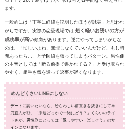
る？」と2択で渡すほうが、彼は考える手間なく答えられ
ます。
一般的には「丁寧に経緯を説明したほうが誠実」と思われ
短く軽いお誘いの方が
がちですが、実際の恋愛現場では
成功率が高い
傾向があります。逆にやってしまいがちな
のは、「忙しいよね、無理しなくていいんだけど、もし時
間あったら…」と予防線を張ってしまうパターン。男性側
の本音としては「断る前提で書かれてる？」と受け取られ
やすく、相手も気を遣って返事が遅くなります。
めんどくさいLINEにしない
デートに誘いたいなら、紛らわしい前置きを抜きにして単
刀直入が◎。「来週どっかで一緒にどう？」くらいのライ
トさが、男性側にとっては「返しやすい・楽しそう」のサ
インになります。