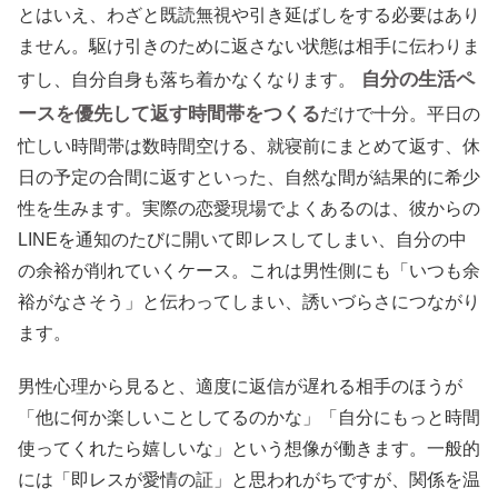
とはいえ、わざと既読無視や引き延ばしをする必要はあり
ません。駆け引きのために返さない状態は相手に伝わりま
自分の生活ペ
すし、自分自身も落ち着かなくなります。
ースを優先して返す時間帯をつくる
だけで十分。平日の
忙しい時間帯は数時間空ける、就寝前にまとめて返す、休
日の予定の合間に返すといった、自然な間が結果的に希少
性を生みます。実際の恋愛現場でよくあるのは、彼からの
LINEを通知のたびに開いて即レスしてしまい、自分の中
の余裕が削れていくケース。これは男性側にも「いつも余
裕がなさそう」と伝わってしまい、誘いづらさにつながり
ます。
男性心理から見ると、適度に返信が遅れる相手のほうが
「他に何か楽しいことしてるのかな」「自分にもっと時間
使ってくれたら嬉しいな」という想像が働きます。一般的
には「即レスが愛情の証」と思われがちですが、関係を温