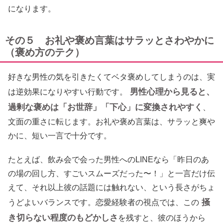
になります。
その５ お礼や褒め言葉はサラッとさわやかに
（褒め方のテク）
好きな男性の気を引きたくてベタ褒めしてしまうのは、実
男性心理から見ると、
は逆効果になりやすい行動です。
過剰な褒めは「お世辞」「下心」に変換されやすく
、
文面の重さに転じます。お礼や褒め言葉は、サラッと爽や
かに、短い一言で十分です。
たとえば、飲み会で会った男性へのLINEなら「昨日のあ
の場の回し方、すごいスムーズだった〜！」と一言だけ伝
えて、それ以上彼の話題には触れない、という長さがちょ
掻
うどよいバランスです。恋愛経験者の視点では、この
き切らない程度のもどかしさ
を残すと、彼のほうから