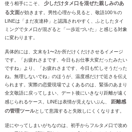
少しだけタメ口を混ぜた親しみのあ
使う相手にこそ、
る文面
が効きます。男性心理から見ると、敬語100％の
LINEは「まだ友達枠」と認識されやすく、ふとしたタイ
ミングでタメ口が混ざると「一歩近づいた」と感じる対象
に変わります。
具体的には、文末を1〜2か所だけくだけさせるイメージ
です。「お疲れさまです、今日もお仕事大変だったみたい
ですね」より、「お疲れさまです、今日も忙しそうだった
ね。無理しないでね」のほうが、温度感だけで近さを伝え
られます。実際の恋愛現場でよくあるのは、緊張のあまり
全文敬語に戻ってしまい、デート後にいきなり距離が遠く
距離感
感じられるケース。LINEは表情が見えないぶん、
の管理ツール
として意識すると失敗しにくくなります。
逆にやってしまいがちなのは、初手からフルタメ口で攻め