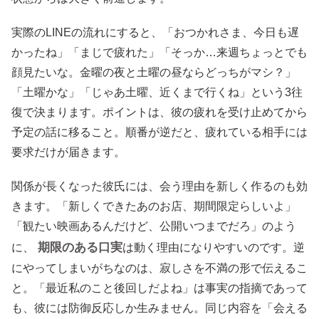
実際のLINEの流れにすると、「おつかれさま、今日も遅
かったね」「まじで疲れた」「そっか…来週ちょっとでも
顔見たいな。金曜の夜と土曜の昼ならどっちがマシ？」
「土曜かな」「じゃあ土曜、近くまで行くね」という3往
復で決まります。ポイントは、彼の疲れを受け止めてから
予定の話に移ること。順番が逆だと、疲れている相手には
要求だけが届きます。
関係が長くなった彼氏には、会う理由を新しく作るのも効
きます。「新しくできたあのお店、期間限定らしいよ」
「観たい映画あるんだけど、公開いつまでだろ」のよう
期限のある口実
に、
は動く理由になりやすいのです。逆
にやってしまいがちなのは、寂しさを不満の形で伝えるこ
と。「最近私のこと後回しだよね」は事実の指摘であって
も、彼には防御反応しか生みません。同じ内容を「会える