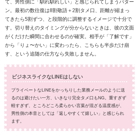
て、男性側に「馴れ馴れしい」と感じられてしまうパター
ン。最初の数往復は8割敬語＋2割タメ口、距離が縮まっ
てきたら5割ずつ、と段階的に調整するイメージで十分で
す。切り替えのタイミングが分からないときは、彼の文面
がくだけた瞬間に合わせるのが確実。相手が「了解です」
から「りょ〜かい」に変わったら、こちらも半歩だけ崩
す、という追随の仕方なら失敗しません。
ビジネスライクなLINEはしない
プライベートなLINEをかっちりした業務メールのように送
るのは避けたい一方、いきなり完全タメ口もNG。重すぎず
軽すぎず、ところどころ柔らかい言葉が混ざる温度感が、
男性側の本音としては「返しやすくて嬉しい」と感じられ
ます。