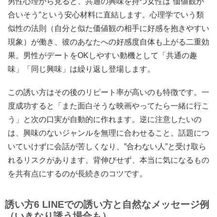
男性心理から見ると、共通の興味を持つ女性は”価値観が
合いそう”という安心材料に直結します。心理学でいう類
似性の法則（自分と似た価値観の相手に好感を抱きやすい
現象）が働き、彼のあなたへの好感度自体も上がる二重効
果。男性がデートをOKしやすい動機として「共通の趣
味」「同じ興味」は繰り返し登場します。
この誘い方はその後のリピート率が高いのも特徴です。一
度成功すると「また面白そうな映画やってたら一緒に行こ
う」と次の口実が自動的に作れます。逆に注意したいの
は、興味のないジャンルを無理に合わせること。話題につ
いていけずに会話が苦しくなり、”合わない人”と受け取ら
れるリスクがあります。背伸びせず、本当に気になるもの
を共有点にするのが長続きのコツです。
誘い方6 LINEでの誘い方と自然なメッセージ例
（いきなり誘う場合も）