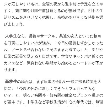
ンが応じやすいもの。金曜の夜から週末前は予定を立てや
すく、繁忙期や月曜午前は避けるのが無難です。相手の生
活リズムをさりげなく把握し、余裕のありそうな時期を選
びましょう。
大学生
なら、講義やサークル、共通の友人といった接点
を口実にしやすいのが強み。「今日の講義むずかしかった
ね、ノート見せ合わない？そのままお茶でも」と、学びや
日常の延長で誘えると自然です。学食やキャンパス近くの
カフェなど、気負わない場所から始めるとハードルが下が
ります。
高校生
の場合は、まず日常の会話や一緒に帰る時間を大
切に。「今度の休みに新しくできたカフェ行ってみな
い？」と、明るい時間帯・短時間の健全なプランを選ぶの
が基本です。中学生など学校生活が中心の年代では、無理