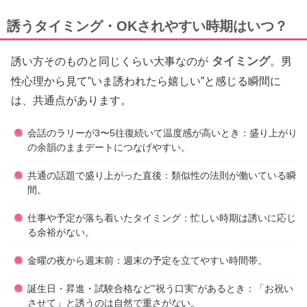
誘うタイミング・OKされやすい時期はいつ？
タイミング
誘い方そのものと同じくらい大事なのが
。男
性心理から見て”いま誘われたら嬉しい”と感じる瞬間に
は、共通点があります。
会話のラリーが3〜5往復続いて温度感が高いとき：盛り上がり
の余韻のままデートにつなげやすい。
共通の話題で盛り上がった直後：類似性の法則が働いている瞬
間。
仕事や予定が落ち着いたタイミング：忙しい時期は誘いに応じ
る余裕がない。
金曜の夜から週末前：週末の予定を立てやすい時間帯。
誕生日・昇進・試験合格など”祝う口実”があるとき：「お祝い
させて」と誘うのは自然で重さがない。