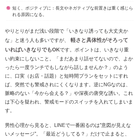
短く、ポジティブに：長文やネガティブな前置きは重く感じら
れる原因になる。
やりとりがまだ浅い段階で「いきなり誘っても大丈夫か
軽さと具体性がそろって
な」と迷う人も多いですが、
いればいきなりでもOK
です。ポイントは、いきなり重
い約束にしないこと。「まだあまり話せてないので、よか
ったら一度ランチでもしながら話しませんか？」のよう
に、口実（お店・話題）と短時間プランをセットにすれ
ば、突然でも警戒されにくくなります。逆にNGなのは、
脈略のない「今から会える？」や深夜の唐突な誘い。これ
は下心を疑われ、警戒モードのスイッチを入れてしまいま
す。
男性心理から見ると、LINEで一番困るのは”意図が見えな
いメッセージ”。「最近どうしてる？」だけで止まると、