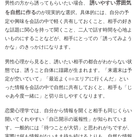
誘いやすい雰囲気
男性の方から誘ってもらいたい場合、
を自然に作る
のが現実的な選択。具体的には、自分の予
定や興味を会話の中で軽く共有しておくこと、相手の好き
な話題に関心を持って聞くこと、二人で話す時間を心地よ
いものにすることなどが、相手にとっての「誘ってみよう
かな」のきっかけになります。
男性心理から見ると、誘いたい相手の都合がわからない状
態では、誘うこと自体に躊躇が生まれます。「来週末は予
定が空いていて」「最近よく○○エリアに行くんだ」とい
った情報を会話の中で自然に共有しておくと、相手も「じ
ゃあ今度一緒に」と切り出しやすくなります。
恋愛心理学では、自分から情報を開くと相手も同じくらい
開いてくれやすい「自己開示の返報性」が知られていま
す。一般的には「待つことが大切」と思われがちですが、
実際は何も情報がないまま待ち続けるよりも、自然な情報