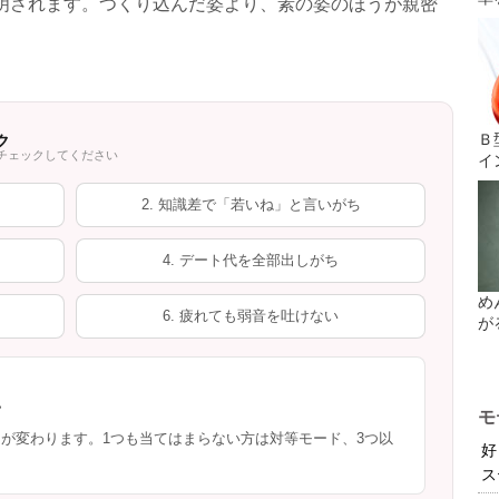
明されます。つくり込んだ姿より、素の姿のほうが親密
Ｂ
ク
チェックしてください
イ
2. 知識差で「若いね」と言いがち
4. デート代を全部出しがち
め
6. 疲れても弱音を吐けない
が
い
モ
」が変わります。1つも当てはまらない方は対等モード、3つ以
好
ス