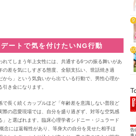
デートで気を付けたいNG行動
われてしまう年上女性には、共通する6つの振る舞いがあ
年の差を気にしすぎる態度、全額支払い、世話焼き過
だから」という気負いから出ている行動で、男性心理か
る引き金になります。
T
係で長く続くカップルほど「年齢差を意識しない普段ど
実際の恋愛現場では、自分を盛り過ぎず、対等な空気感
る」と選ばれます。臨床心理学者シドニー・ジュラード
う概念には返報性があり、等身大の自分を見せた相手ほ
告
率