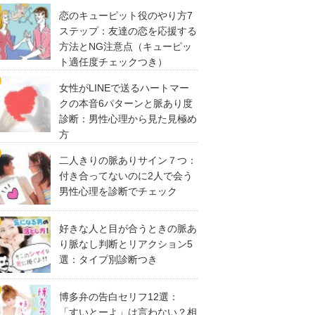
恋のキューピット役のやり方7
ステップ：友達の恋を応援する
方法とNG注意点（キューピッ
ト適任度チェックつき）
女性がLINEで送るハートマー
クの本音6パターンと脈あり度
診断：男性心理から見た見極め
方
二人きりの脈ありサイン７つ：
付き合ってないのに2人で会う
男性心理を診断でチェック
好きな人と目が合うときの脈あ
り脈なし判断とリアクション5
選：タイプ別診断つき
博多弁の告白セリフ12選：
「すいとーよ」は言わない？相