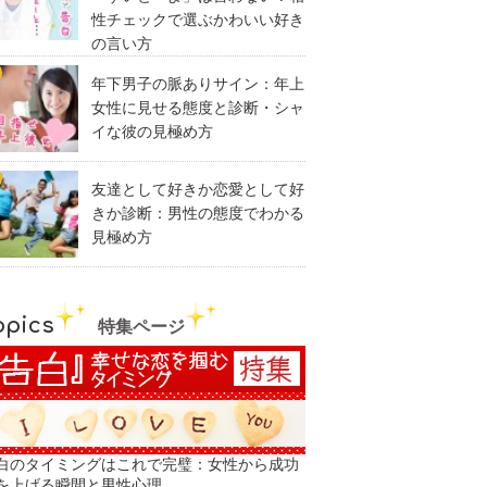
性チェックで選ぶかわいい好き
の言い方
年下男子の脈ありサイン：年上
女性に見せる態度と診断・シャ
イな彼の見極め方
友達として好きか恋愛として好
きか診断：男性の態度でわかる
見極め方
opics
特集ページ
白のタイミングはこれで完璧：女性から成功
を上げる瞬間と男性心理