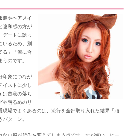
服装やヘアメイ
と違和感の方が
、デートに誘っ
ているため、別
てる」「俺に合
まうのです。
好印象につなが
テイストに少し
えば普段の落ち
グや明るめのリ
愛現場でよくあるのは、流行を全部取り入れた結果「頑
うパターン。
れない服が所作を変えてしまう点です。丈が短い、ヒー