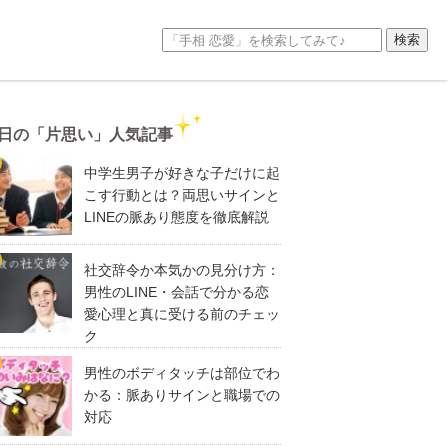
日の「片思い」人気記事
中学生男子が好きな子だけに起
こす行動とは？両思いサインと
LINEの脈あり態度を徹底解説
社交辞令か本気かの見分け方：
男性のLINE・会話で分かる恋
愛心理と真に受ける前のチェッ
ク
男性のボディタッチは部位でわ
かる：脈ありサインと職場での
対応