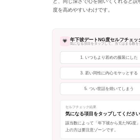
ど、同じ深さで心を開いてくれると説
度を高めやすいわけです。
年下彼デートNG度セルフチェッ
💗
気になる項目をタップして、当てはまる数を
1. いつもより若めの服装にした
3. 若い同性に内心モヤッとする
5. つい世話を焼いてしまう
セルフチェック結果
気になる項目をタップしてくださ
該当数によって「年下彼から見たNG度
上の方は要注意ゾーンです。