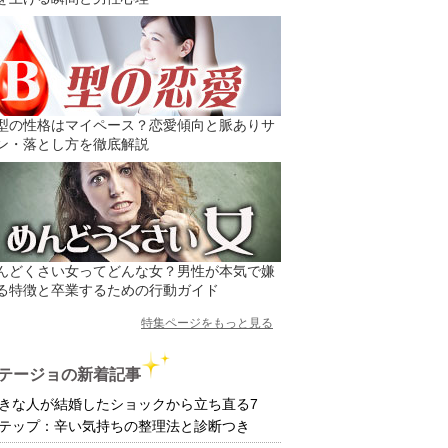
型の性格はマイペース？恋愛傾向と脈ありサ
ン・落とし方を徹底解説
んどくさい女ってどんな女？男性が本気で嫌
る特徴と卒業するための行動ガイド
特集ページをもっと見る
テージョの新着記事
きな人が結婚したショックから立ち直る7
テップ：辛い気持ちの整理法と診断つき