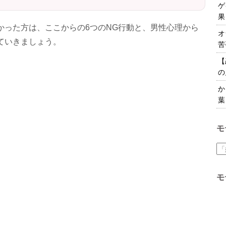
ゲ
果
かった方は、ここからの6つのNG行動と、男性心理から
オ
ていきましょう。
苦
【
の
か
葉
モ
モ