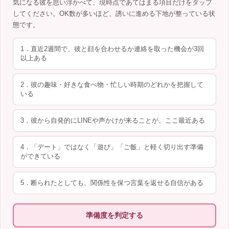
気になる彼を思い浮かべて、現時点であてはまる項目だけをタップ
してください。OK数が多いほど、誘いに進める下地が整っている状
態です。
1．直近2週間で、彼と顔を合わせるか連絡を取った機会が3回
以上ある
2．彼の趣味・好きな食べ物・忙しい時期のどれかを把握して
いる
3．彼から自発的にLINEや声かけが来ることが、ここ最近ある
4．「デート」ではなく「遊び」「ご飯」と軽く切り出す準備
ができている
5．断られたとしても、関係性を保つ言葉を返せる自信がある
準備度を判定する