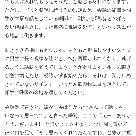
ても受け入れてもらえそうだ」と感じる材料になります。
ただし、ずっと凝視し続けるのは逆効果。会話の終盤や相
手が大事な話をしている瞬間に、3秒から5秒ほどの柔ら
かい視線を返し、また自然に視線を外す、というリズムが
心地よく働きます。
効きすぎる場面もあります。もともと緊張しやすいタイプ
の男性に長く視線を注ぐと、彼は言葉が出なくなり、逃げ
るように話題を変えてしまうことがあります。相手の瞬き
が急に増えたり、視線が泳ぎ始めたら、それは「受け止め
きれていないサイン」。いったん飲み物に目を落として、
相手に呼吸の余地を渡してください。
会話例で言うと、彼が「実は前から○○さんって話しやす
いなって思ってて」と言った瞬間。ここで「えー、ありが
とうございます!」と勢いよく返すより、少し間を置いて
彼の目を見て「そう思ってくれてたんですね」と静かに返