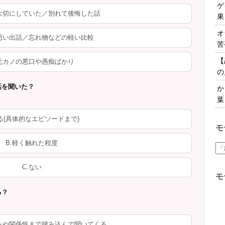
ゲ
を大切にしていた／別れて後悔した話
果
オ
の思い出話／忘れ物などの軽い比較
苦
【
.元カノの悪口や愚痴ばかり
の
話を聞いた？
か
葉
ある(具体的なエピソードまで)
モ
B.軽く触れた程度
C.ない
モ
る？
好みや関係性まで踏み込んで聞いてくる