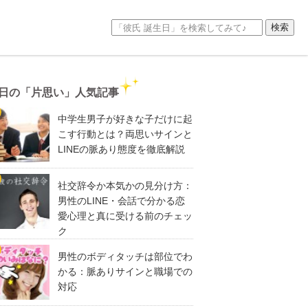
日の「片思い」人気記事
中学生男子が好きな子だけに起
こす行動とは？両思いサインと
LINEの脈あり態度を徹底解説
社交辞令か本気かの見分け方：
男性のLINE・会話で分かる恋
愛心理と真に受ける前のチェッ
ク
男性のボディタッチは部位でわ
かる：脈ありサインと職場での
対応