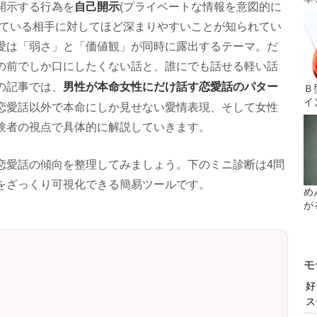
自己開示
開示する行為を
(プライベートな情報を意図的に
っている相手に対してほど深まりやすいことが知られてい
愛は「弱さ」と「価値観」が同時に露出するテーマ。だ
の前でしか口にしたくない話と、誰にでも話せる軽い話
男性が本命女性にだけ話す恋愛話のパター
の記事では、
Ｂ
イ
恋愛話以外で本命にしか見せない愛情表現、そして女性
験者の視点で具体的に解説していきます。
恋愛話の傾向を整理してみましょう。下のミニ診断は4問
をざっくり可視化できる簡易ツールです。
め
が
モ
好
ス