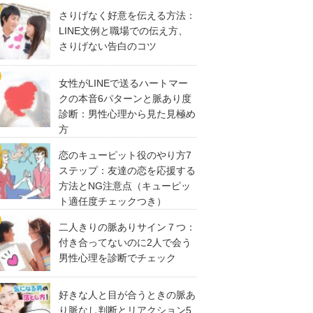
さりげなく好意を伝える方法：
LINE文例と職場での伝え方、
さりげない告白のコツ
女性がLINEで送るハートマー
クの本音6パターンと脈あり度
診断：男性心理から見た見極め
方
恋のキューピット役のやり方7
ステップ：友達の恋を応援する
方法とNG注意点（キューピッ
ト適任度チェックつき）
二人きりの脈ありサイン７つ：
付き合ってないのに2人で会う
男性心理を診断でチェック
好きな人と目が合うときの脈あ
り脈なし判断とリアクション5