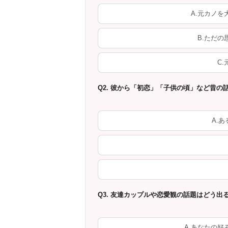
A.元カノ
B.ただ
C
Q2. 彼から「初恋」「子供の頃」など昔の
A.
Q3. 友達カップルや恋愛観の話題はどう出
A.あなたの