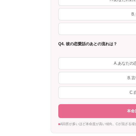
B
Q4. 彼の恋愛話のあとの流れは？
A.あなた
B.
C
本命
A回答が多いほど本命度が高い傾向。Cが混ざる場