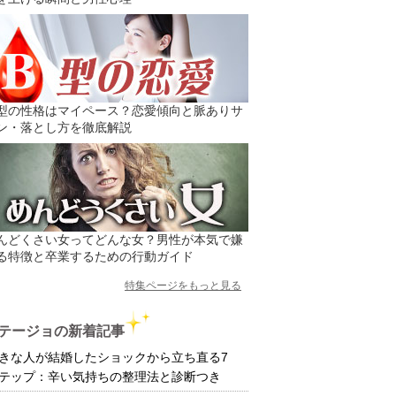
型の性格はマイペース？恋愛傾向と脈ありサ
ン・落とし方を徹底解説
んどくさい女ってどんな女？男性が本気で嫌
る特徴と卒業するための行動ガイド
特集ページをもっと見る
テージョの新着記事
きな人が結婚したショックから立ち直る7
テップ：辛い気持ちの整理法と診断つき