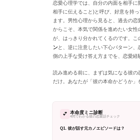
恋愛心理学では、自分の内面を相手に
相手に伝えること)と呼び、好意を持
ます。男性心理から見ると、過去の恋
からこそ、本気で関係を進めたい女性
が、はっきり分かれてくるのです。こ
ン
と、逆に注意したい下心パターン、
側の上手な受け答え方までを、恋愛経
読み進める前に、まずは気になる彼の
だけ。あなたが「彼の本命かどうか」
本命度ミニ診断
💕
4問でわかる彼の恋愛話チェック
Q1. 彼が話す元カノエピソードは？