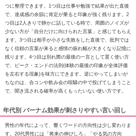
つに整理できます。1つ目は仕事や勉強で結果が出た直後
で、達成感の余韻に肯定が乗ると印象が強く残ります。2
つ目は2人きりで静かに話している時で、周囲のノイズが
少ない方が「自分だけに向けられた言葉」と感じてもらえ
ます。3つ目は相手が小さな失敗をした直後で、批判では
なく信頼の言葉が来ると感情の振れ幅が大きくなり記憶に
残ります。4つ目は別れ際の最後の一言として置く使い方
で、ピーク・エンドの法則(体験の最後の印象が全体評価
を左右する現象)を味方にできます。逆にやってしまいが
ちなのは、合コンや飲み会の喧騒の中で投げてしまうこと
で、聞き流される確率が高くもったいない使い方です。
年代別 バーナム効果が刺さりやすい言い回し
男性の年代によって、響くワードの方向性は少し変わりま
す。20代男性には「将来の伸びしろ」「やる気の方向