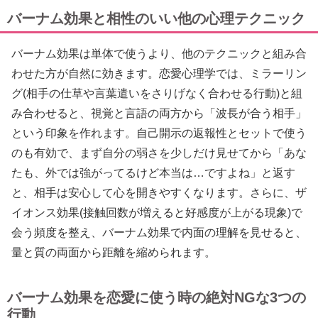
バーナム効果と相性のいい他の心理テクニック
バーナム効果は単体で使うより、他のテクニックと組み合
わせた方が自然に効きます。恋愛心理学では、ミラーリン
グ(相手の仕草や言葉遣いをさりげなく合わせる行動)と組
み合わせると、視覚と言語の両方から「波長が合う相手」
という印象を作れます。自己開示の返報性とセットで使う
のも有効で、まず自分の弱さを少しだけ見せてから「あな
たも、外では強がってるけど本当は…ですよね」と返す
と、相手は安心して心を開きやすくなります。さらに、ザ
イオンス効果(接触回数が増えると好感度が上がる現象)で
会う頻度を整え、バーナム効果で内面の理解を見せると、
量と質の両面から距離を縮められます。
バーナム効果を恋愛に使う時の絶対NGな3つの
行動