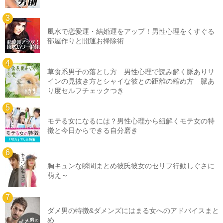
風水で恋愛運・結婚運をアップ！男性心理をくすぐる
部屋作りと開運お掃除術
草食系男子の落とし方 男性心理で読み解く脈ありサ
インの見抜き方とシャイな彼との距離の縮め方 脈あ
り度セルフチェックつき
モテる女になるには？男性心理から紐解くモテ女の特
徴と今日からできる自分磨き
胸キュンな瞬間まとめ彼氏彼女のセリフ行動しぐさに
萌え～
ダメ男の特徴&ダメンズにはまる女へのアドバイスまと
め