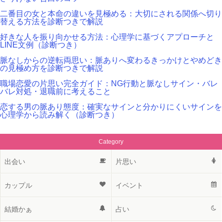
二番目の女と本命の違いを見極める：大切にされる関係へ切り
替える方法を診断つきで解説
好きな人を振り向かせる方法：心理学に基づくアプローチと
LINE文例（診断つき）
脈なしからの逆転両思い：脈ありへ変わるきっかけとやめどき
の見極め方を診断つきで解説
職場恋愛の片思い完全ガイド：NG行動と脈なしサイン・バレ
バレ対処・退職前に考えること
恋する男の脈あり態度：確実なサインと分かりにくいサインを
心理学から読み解く（診断つき）
Category
出会い
片思い
カップル
イベント
結婚かぁ
占い