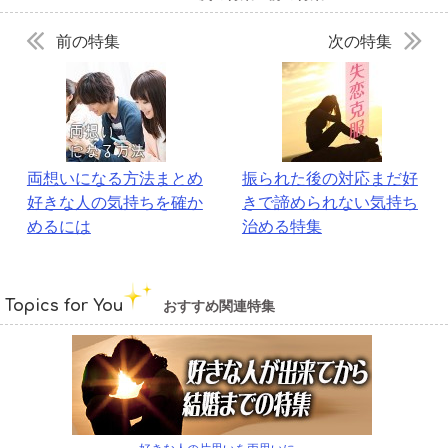
前の特集
次の特集
両想いになる方法まとめ
振られた後の対応まだ好
好きな人の気持ちを確か
きで諦められない気持ち
めるには
治める特集
Topics for You
おすすめ関連特集