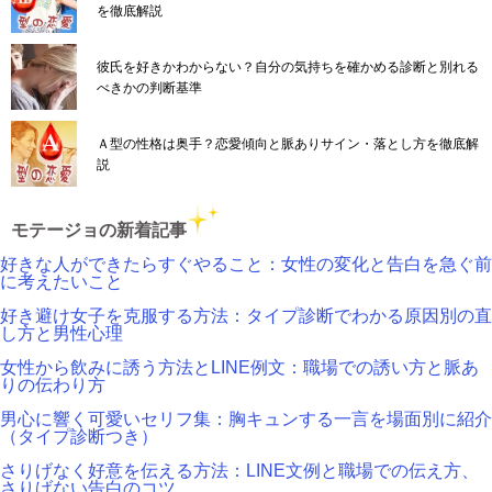
を徹底解説
彼氏を好きかわからない？自分の気持ちを確かめる診断と別れる
べきかの判断基準
Ａ型の性格は奥手？恋愛傾向と脈ありサイン・落とし方を徹底解
説
モテージョの新着記事
好きな人ができたらすぐやること：女性の変化と告白を急ぐ前
に考えたいこと
好き避け女子を克服する方法：タイプ診断でわかる原因別の直
し方と男性心理
女性から飲みに誘う方法とLINE例文：職場での誘い方と脈あ
りの伝わり方
男心に響く可愛いセリフ集：胸キュンする一言を場面別に紹介
（タイプ診断つき）
さりげなく好意を伝える方法：LINE文例と職場での伝え方、
さりげない告白のコツ