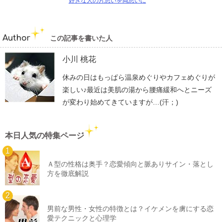
好きな人の片思いを両思いに
Author
この記事を書いた人
小川 桃花
休みの日はもっぱら温泉めぐりやカフェめぐりが
楽しい♪最近は美肌の湯から腰痛緩和へとニーズ
が変わり始めてきていますが…(汗；)
本日人気の特集ページ
Ａ型の性格は奥手？恋愛傾向と脈ありサイン・落とし
方を徹底解説
男前な男性・女性の特徴とは？イケメンを虜にする恋
愛テクニックと心理学