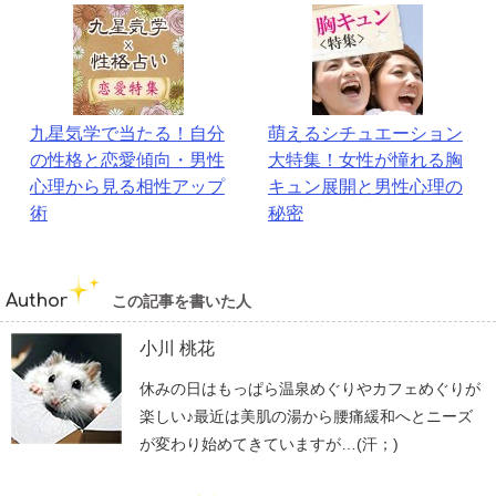
九星気学で当たる！自分
萌えるシチュエーション
の性格と恋愛傾向・男性
大特集！女性が憧れる胸
心理から見る相性アップ
キュン展開と男性心理の
術
秘密
Author
この記事を書いた人
小川 桃花
休みの日はもっぱら温泉めぐりやカフェめぐりが
楽しい♪最近は美肌の湯から腰痛緩和へとニーズ
が変わり始めてきていますが…(汗；)