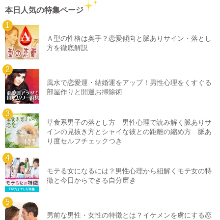
本日人気の特集ページ
Ａ型の性格は奥手？恋愛傾向と脈ありサイン・落とし
方を徹底解説
風水で恋愛運・結婚運をアップ！男性心理をくすぐる
部屋作りと開運お掃除術
草食系男子の落とし方 男性心理で読み解く脈ありサ
インの見抜き方とシャイな彼との距離の縮め方 脈あ
り度セルフチェックつき
モテる女になるには？男性心理から紐解くモテ女の特
徴と今日からできる自分磨き
男前な男性・女性の特徴とは？イケメンを虜にする恋