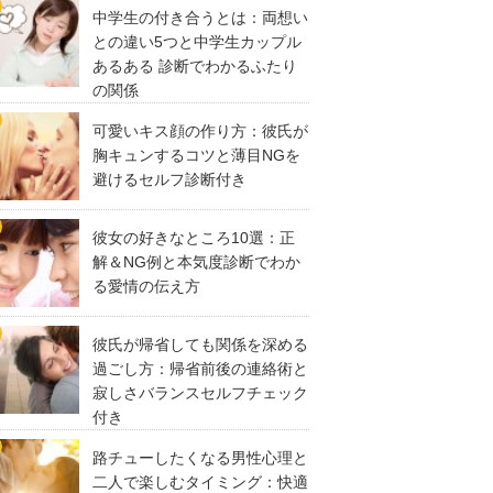
中学生の付き合うとは：両想い
との違い5つと中学生カップル
あるある 診断でわかるふたり
の関係
可愛いキス顔の作り方：彼氏が
胸キュンするコツと薄目NGを
避けるセルフ診断付き
彼女の好きなところ10選：正
解＆NG例と本気度診断でわか
る愛情の伝え方
彼氏が帰省しても関係を深める
過ごし方：帰省前後の連絡術と
寂しさバランスセルフチェック
付き
路チューしたくなる男性心理と
二人で楽しむタイミング：快適