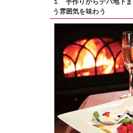
１ 手作りからデパ地下
う雰囲気を味わう