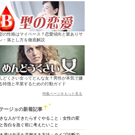
型の性格はマイペース？恋愛傾向と脈ありサ
ン・落とし方を徹底解説
んどくさい女ってどんな女？男性が本気で嫌
る特徴と卒業するための行動ガイド
特集ページをもっと見る
テージョの新着記事
きな人ができたらすぐやること：女性の変
と告白を急ぐ前に考えたいこと
き避け女子を克服する方法：タイプ診断で