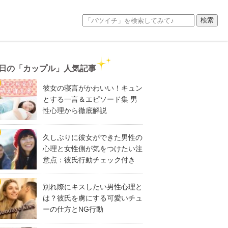
日の「カップル」人気記事
彼女の寝言がかわいい！キュン
とする一言＆エピソード集 男
性心理から徹底解説
久しぶりに彼女ができた男性の
心理と女性側が気をつけたい注
意点：彼氏行動チェック付き
別れ際にキスしたい男性心理と
は？彼氏を虜にする可愛いチュ
ーの仕方とNG行動