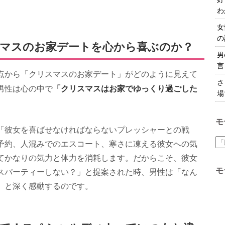
わ
女
の
スマスのお家デートを心から喜ぶのか？
男
言
点から「クリスマスのお家デート」がどのように見えて
さ
「クリスマスはお家でゆっくり過ごした
男性は心の中で
場
モ
「彼女を喜ばせなければならないプレッシャーとの戦
予約、人混みでのエスコート、寒さに凍える彼女への気
てかなりの気力と体力を消耗します。だからこそ、彼女
モ
スパーティーしない？」と提案された時、男性は「なん
」と深く感動するのです。