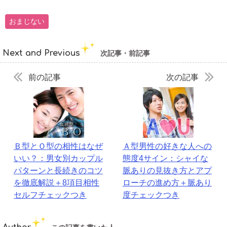
おまじない
Next and Previous
次記事・前記事
前の記事
次の記事
Ｂ型とＯ型の相性はなぜ
Ａ型男性の好きな人への
いい？：男女別カップル
態度4サイン：シャイな
パターンと長続きのコツ
脈ありの見抜き方とアプ
を徹底解説＋8項目相性
ローチの進め方＋脈あり
セルフチェックつき
度チェックつき