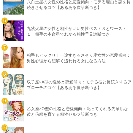
八白土星の女性の性格と恋愛傾向：モテる理由と恋を長
続きさせるコツ【あるある度診断つき】
九紫火星の女性と相性がいい男性ベスト３とワースト
１：相手の本命星でわかる相性早見診断つき
相手もビックリ！一途すぎるさそり座女性の恋愛傾向：
男性心理から紐解く追われる女になる方法
双子座×A型の性格と恋愛傾向：モテる彼と長続きするア
プローチのコツ【あるある度診断つき】
乙女座×O型の性格と恋愛傾向：叱ってくれる先輩肌な
彼と信頼を育てる相性セルフ診断つき