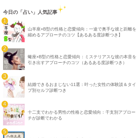
今日の「占い」人気記事
山羊座×B型の性格と恋愛傾向：一途で奥手な彼と距離を
縮めるアプローチのコツ【あるある度診断つき】
蠍座×B型の性格と恋愛傾向：ミステリアスな彼の本音を
引き出すアプローチのコツ（あるある度診断つき）
結婚できるおまじない11選：叶った女性の体験談＆タイ
プ別セルフ診断つき
十二支でわかる男性の性格と恋愛傾向：干支別アプロー
チが診断でわかる