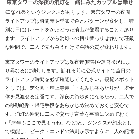
東京タワーの深夜の消灯を一緒にみたカップルは幸せ
になれる
というジンクスがあります。東京タワーの夜間
ライトアップは時間帯や季節で色とパターンが変化し、特
別な日にはハートをかたどった演出が登場することもあり
ます。ライトアップから消灯への切り替わりは静かで荘厳
な瞬間で、二人で立ち会うだけで会話の質が変わります。
東京タワーのライトアップは深夜帯(時期や運営状況によ
り異なる)に消灯します。訪れる前に公式サイトで当日の
ライトアップ時間を必ず確認してください。観覧スポット
としては、芝公園・増上寺裏手・もみじ谷あたりが、塔全
体を見渡せる定番です。深夜の街歩きになるため、二人で
の移動経路・帰宅手段をあらかじめ決めておくと安心で
す。消灯の瞬間に二人で交わす言葉を事前に決めておく
(「来年もここで見ようね」など)と、ジンクスが約束とし
て機能し、ピーク・エンドの法則が示すように二人の記憶