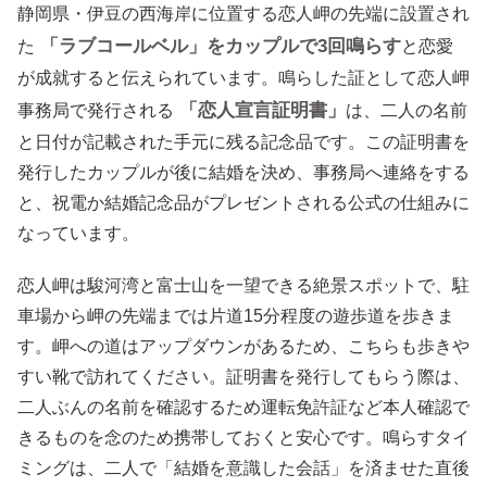
静岡県・伊豆の西海岸に位置する恋人岬の先端に設置され
「ラブコールベル」をカップルで3回鳴らす
た
と恋愛
が成就すると伝えられています。鳴らした証として恋人岬
「恋人宣言証明書」
事務局で発行される
は、二人の名前
と日付が記載された手元に残る記念品です。この証明書を
発行したカップルが後に結婚を決め、事務局へ連絡をする
と、祝電か結婚記念品がプレゼントされる公式の仕組みに
なっています。
恋人岬は駿河湾と富士山を一望できる絶景スポットで、駐
車場から岬の先端までは片道15分程度の遊歩道を歩きま
す。岬への道はアップダウンがあるため、こちらも歩きや
すい靴で訪れてください。証明書を発行してもらう際は、
二人ぶんの名前を確認するため運転免許証など本人確認で
きるものを念のため携帯しておくと安心です。鳴らすタイ
ミングは、二人で「結婚を意識した会話」を済ませた直後