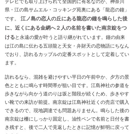
テレビでも取り上げられて全国的に有名なのが、神奈川
県・江の島サムエル・コッキング苑奥にある「龍恋の鐘」
江ノ島の恋人の丘にある龍恋の鐘を鳴らした後
です。
に、近くにある金網へ２人の名前を書いた南京錠をつ
ける
と永遠の愛が叶うと語り継がれています。鐘の由来
は江の島に伝わる五頭龍と天女・弁財天の恋物語にちなん
でおり、訪れるカップルの定番スポットとして定着してい
ます。
訪れるなら、混雑を避けやすい平日の午前中か、夕方の景
色とともに鳴らす時間帯が狙い目です。江島神社の参道を
歩きながら向かう道のりは坂と階段が続くため、歩きやす
い靴での来訪が前提。南京錠は江島神社近くの売店で購入
できるので、現地調達でも問題ありません。鳴らした後の
南京錠は柵にしっかり固定し、油性ペンで名前と日付を書
き残すと、後で二人で見返したときに記憶が鮮明に戻って