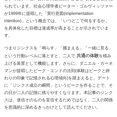
られています。社会心理学者ピーター・ゴルヴィッツァー
が1999年に提唱した「実行意図(implementation
intention)」という概念では、「いつどこで何をするか」
を具体化した目標は達成率が高まることが示されていま
す。
つまりジンクスを「鳴らす」「捕まえる」「一緒に見る」
共通の体験
という行動レベルに落とすと、二人で
を積み
上げる装置として機能します。さらに、ダニエル・カーネ
マンが提唱したピーク・エンドの法則(体験はピークと終
わりの印象で記憶される心理傾向)を踏まえると、デート
に「ジンクス成立の瞬間」というピークを作ることで、そ
の日が二人の記憶に残りやすくなります。本記事のジンク
スは、迷信そのものを盲信するためではなく、二人の関係
を意識的に深めるきっかけとして読んでください。