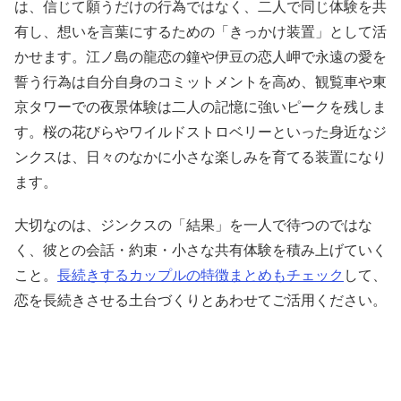
は、信じて願うだけの行為ではなく、二人で同じ体験を共
有し、想いを言葉にするための「きっかけ装置」として活
かせます。江ノ島の龍恋の鐘や伊豆の恋人岬で永遠の愛を
誓う行為は自分自身のコミットメントを高め、観覧車や東
京タワーでの夜景体験は二人の記憶に強いピークを残しま
す。桜の花びらやワイルドストロベリーといった身近なジ
ンクスは、日々のなかに小さな楽しみを育てる装置になり
ます。
大切なのは、ジンクスの「結果」を一人で待つのではな
く、彼との会話・約束・小さな共有体験を積み上げていく
こと。
長続きするカップルの特徴まとめもチェック
して、
恋を長続きさせる土台づくりとあわせてご活用ください。