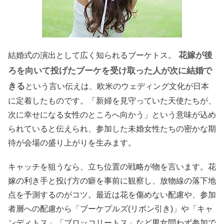
花嫁が後
結婚式の演出として広く知られるブーケトス。
ろを向いて投げたブーケを受け取った人が次に結婚で
きる
という言い伝えは、欧米のウェディング文化が日本
に定着したものです。「新婦を見守っていた天使たちが、
次に幸せになる女性のところへ向かう」という意味が込め
られていると伝えられ、参加した未婚女性たちの密かな期
待が会場の盛り上がりを生みます。
キャッチを狙うなら、立ち位置の戦略が物を言います。花
嫁の利き手と投げ方の癖を事前に観察し、放物線の落下地
点を予測するのがコツ。最近は花を傷めない配慮や、参加
者層への配慮から「ブーケプルズ(リボン引き)」や「キャ
ンディトス」「ブロッコリートス」など男女問わず参加で