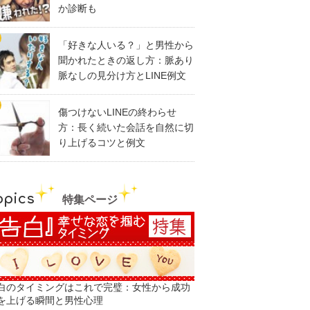
か診断も
「好きな人いる？」と男性から
聞かれたときの返し方：脈あり
脈なしの見分け方とLINE例文
傷つけないLINEの終わらせ
方：長く続いた会話を自然に切
り上げるコツと例文
opics
特集ページ
白のタイミングはこれで完璧：女性から成功
を上げる瞬間と男性心理