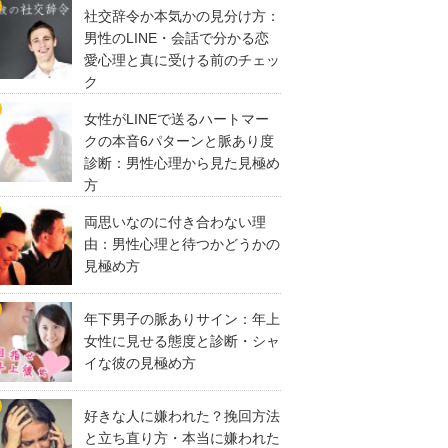
社交辞令か本気かの見分け方：
男性のLINE・会話で分かる恋
愛心理と真に受ける前のチェッ
ク
女性がLINEで送るハートマー
クの本音6パターンと脈あり度
診断：男性心理から見た見極め
方
両思いなのに付き合わない理
由：男性心理と待つかどうかの
見極め方
年下男子の脈ありサイン：年上
女性に見せる態度と診断・シャ
イな彼の見極め方
好きな人に嫌われた？挽回方法
と立ち直り方・本当に嫌われた