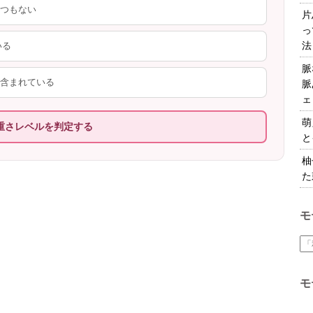
とつもない
片
っ
法
いる
脈
が含まれている
脈
ェ
萌
重さレベルを判定する
と
柚
た
モ
モ