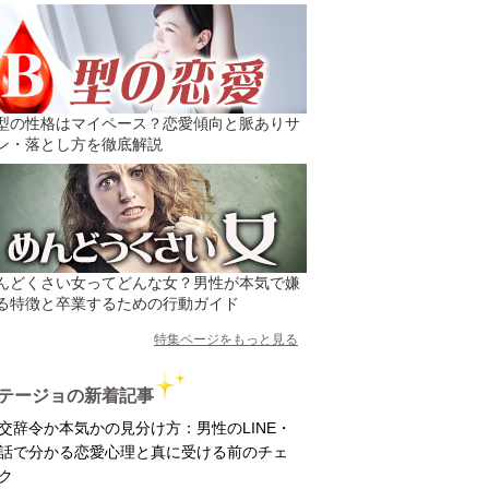
型の性格はマイペース？恋愛傾向と脈ありサ
ン・落とし方を徹底解説
んどくさい女ってどんな女？男性が本気で嫌
る特徴と卒業するための行動ガイド
特集ページをもっと見る
テージョの新着記事
交辞令か本気かの見分け方：男性のLINE・
話で分かる恋愛心理と真に受ける前のチェ
ク