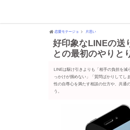
恋愛モテージョ
片思い
好印象なLINEの
との最初のやりと
LINEは駆け引きよりも「相手の負担を
っかけが掴めない」「質問ばかりしてし
性の自尊心を満たす相談の仕方や、共通
う。