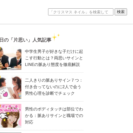
日の「片思い」人気記事
中学生男子が好きな子だけに起
こす行動とは？両思いサインと
LINEの脈あり態度を徹底解説
二人きりの脈ありサイン７つ：
付き合ってないのに2人で会う
男性心理を診断でチェック
男性のボディタッチは部位でわ
かる：脈ありサインと職場での
対応