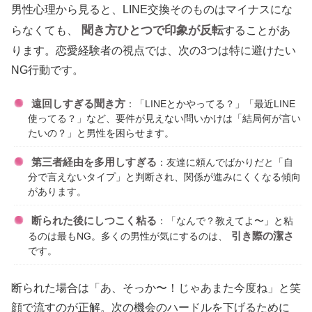
男性心理から見ると、LINE交換そのものはマイナスにな
聞き方ひとつで印象が反転
らなくても、
することがあ
ります。恋愛経験者の視点では、次の3つは特に避けたい
NG行動です。
遠回しすぎる聞き方
：「LINEとかやってる？」「最近LINE
使ってる？」など、要件が見えない問いかけは「結局何が言い
たいの？」と男性を困らせます。
第三者経由を多用しすぎる
：友達に頼んでばかりだと「自
分で言えないタイプ」と判断され、関係が進みにくくなる傾向
があります。
断られた後にしつこく粘る
：「なんで？教えてよ〜」と粘
引き際の潔さ
るのは最もNG。多くの男性が気にするのは、
です。
断られた場合は「あ、そっか〜！じゃあまた今度ね」と笑
顔で流すのが正解。次の機会のハードルを下げるために