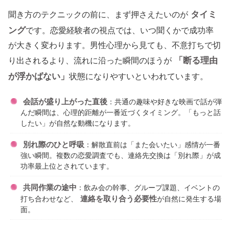
タイミ
聞き方のテクニックの前に、まず押さえたいのが
ング
です。恋愛経験者の視点では、いつ聞くかで成功率
が大きく変わります。男性心理から見ても、不意打ちで切
「断る理由
り出されるより、流れに沿った瞬間のほうが
が浮かばない」
状態になりやすいといわれています。
会話が盛り上がった直後
：共通の趣味や好きな映画で話が弾
んだ瞬間は、心理的距離が一番近づくタイミング。「もっと話
したい」が自然な動機になります。
別れ際のひと呼吸
：解散直前は「また会いたい」感情が一番
強い瞬間。複数の恋愛調査でも、連絡先交換は「別れ際」が成
功率最上位とされています。
共同作業の途中
：飲み会の幹事、グループ課題、イベントの
連絡を取り合う必要性
打ち合わせなど、
が自然に発生する場
面。