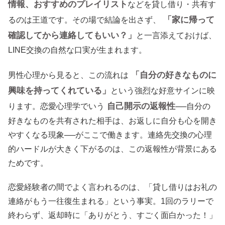
情報、おすすめのプレイリスト
などを貸し借り・共有す
「家に帰って
るのは王道です。その場で結論を出さず、
確認してから連絡してもいい？」
と一言添えておけば、
LINE交換の自然な口実が生まれます。
「自分の好きなものに
男性心理から見ると、この流れは
興味を持ってくれている」
という強烈な好意サインに映
自己開示の返報性
ります。恋愛心理学でいう
──自分の
好きなものを共有された相手は、お返しに自分も心を開き
やすくなる現象──がここで働きます。連絡先交換の心理
的ハードルが大きく下がるのは、この返報性が背景にある
ためです。
恋愛経験者の間でよく言われるのは、「貸し借りはお礼の
連絡がもう一往復生まれる」という事実。1回のラリーで
終わらず、返却時に「ありがとう、すごく面白かった！」