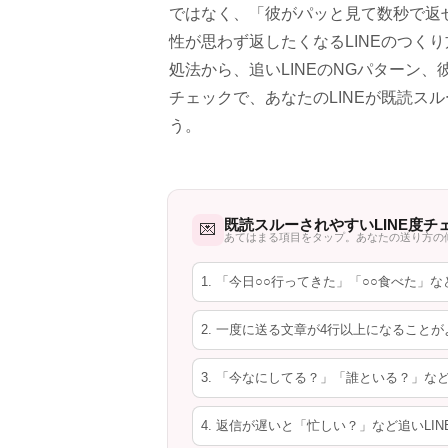
ではなく、「彼がパッと見て数秒で返
性が思わず返したくなるLINEのつく
処法から、追いLINEのNGパターン
チェックで、あなたのLINEが既読ス
う。
既読スルーされやすいLINE度チ
💌
あてはまる項目をタップ。あなたの送り方の
1. 「今日○○行ってきた」「○○食べた
2. 一度に送る文章が4行以上になること
3. 「今なにしてる？」「誰といる？」な
4. 返信が遅いと「忙しい？」など追いLI