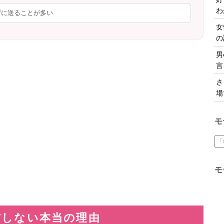
わ
ずに送ることが多い
女
の
男
言
さ
場
モ
モ
信しない本当の理由