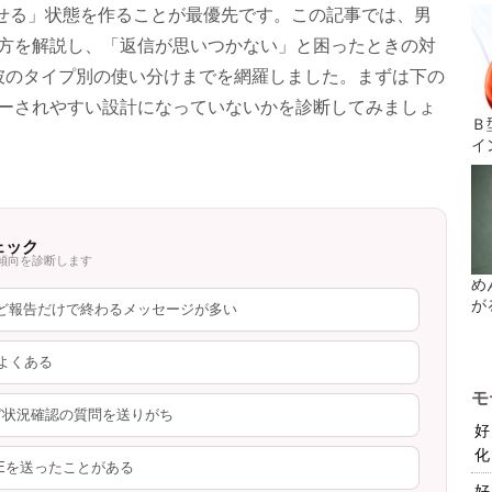
せる」状態を作ることが最優先です。この記事では、男
り方を解説し、「返信が思いつかない」と困ったときの対
、彼のタイプ別の使い分けまでを網羅しました。まずは下の
ルーされやすい設計になっていないかを診断してみましょ
Ｂ
イ
ェック
傾向を診断します
め
が
」など報告だけで終わるメッセージが多い
がよくある
モ
ど状況確認の質問を送りがち
好
化
NEを送ったことがある
好