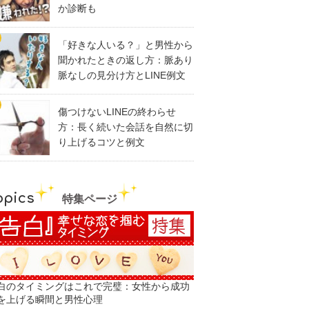
か診断も
「好きな人いる？」と男性から
聞かれたときの返し方：脈あり
脈なしの見分け方とLINE例文
傷つけないLINEの終わらせ
方：長く続いた会話を自然に切
り上げるコツと例文
opics
特集ページ
白のタイミングはこれで完璧：女性から成功
を上げる瞬間と男性心理