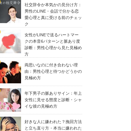
社交辞令か本気かの見分け方：
男性のLINE・会話で分かる恋
愛心理と真に受ける前のチェッ
ク
女性がLINEで送るハートマー
クの本音6パターンと脈あり度
診断：男性心理から見た見極め
方
両思いなのに付き合わない理
由：男性心理と待つかどうかの
見極め方
年下男子の脈ありサイン：年上
女性に見せる態度と診断・シャ
イな彼の見極め方
好きな人に嫌われた？挽回方法
と立ち直り方・本当に嫌われた