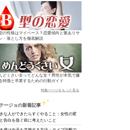
型の性格はマイペース？恋愛傾向と脈ありサ
ン・落とし方を徹底解説
んどくさい女ってどんな女？男性が本気で嫌
る特徴と卒業するための行動ガイド
特集ページをもっと見る
テージョの新着記事
きな人ができたらすぐやること：女性の変
と告白を急ぐ前に考えたいこと
き避け女子を克服する方法：タイプ診断で