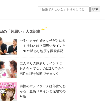
日の「片思い」人気記事
中学生男子が好きな子だけに起
こす行動とは？両思いサインと
LINEの脈あり態度を徹底解説
二人きりの脈ありサイン７つ：
付き合ってないのに2人で会う
男性心理を診断でチェック
男性のボディタッチは部位でわ
かる：脈ありサインと職場での
対応