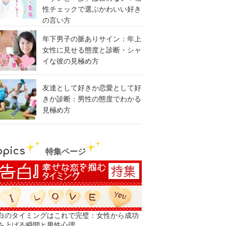
性チェックで選ぶかわいい好き
の言い方
年下男子の脈ありサイン：年上
女性に見せる態度と診断・シャ
イな彼の見極め方
友達として好きか恋愛として好
きか診断：男性の態度でわかる
見極め方
opics
特集ページ
白のタイミングはこれで完璧：女性から成功
を上げる瞬間と男性心理