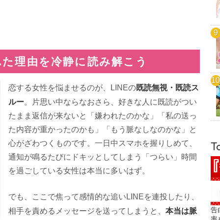
れた理由を冷静に読み解こう
既読無視・既読ス
恋する女性を悩ませるのが、LINEの
ルー
。片思い中ならなおさら、好きな人に既読がつい
たまま返信が来ないと「嫌われたのかな」「私の送っ
た内容が重かったのかも」「もう脈なしなのかな」と
心がざわつくものです。一日中スマホを握りしめて、
T
通知が鳴るたびにドキッとしてしまう「つらい」時間
を過ごしている女性は本当に多いはず。
でも、ここで焦って感情的な追いLINEを連投したり、
告
本当は脈
相手を責めるメッセージを送ってしまうと、
率