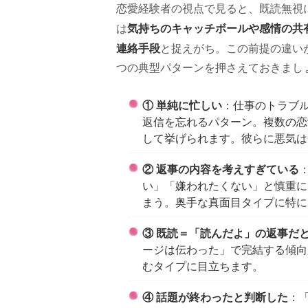
恋愛経験者の視点で見ると、既読無視に
気持ちのキャッチボールや感情の共
は
連絡手段
と捉えがち。この前提の違い
つの典型パターンを押さえておきまし
① 単純に忙しい
：仕事のトラブ
返信を忘れるパターン。複数の恋
して挙げられます。彼らに悪気は
② 返事の内容を考えすぎている
い」「嫌われたくない」と慎重に
まう。奥手な真面目タイプに特に
③ 既読＝「読んだよ」の返事だ
ージは伝わった」で完結する傾向
むタイプに目立ちます。
④ 話題が終わったと判断した
：