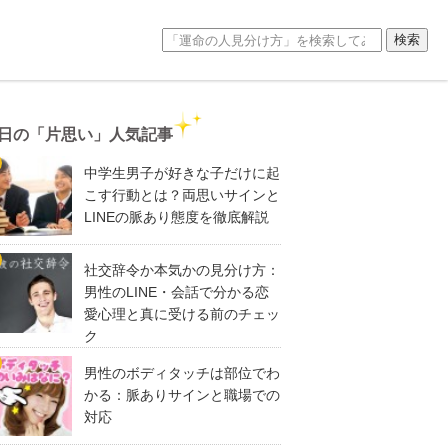
日の「片思い」人気記事
中学生男子が好きな子だけに起
こす行動とは？両思いサインと
LINEの脈あり態度を徹底解説
社交辞令か本気かの見分け方：
男性のLINE・会話で分かる恋
愛心理と真に受ける前のチェッ
ク
男性のボディタッチは部位でわ
かる：脈ありサインと職場での
対応