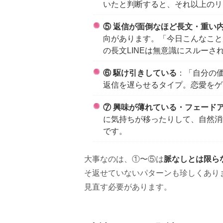
いたと判断すると、それ以上のリ
⑤ 返信が面倒なほど長文・重い
向があります。「今日こんなこと
の長文LINEは無意識にスルーさ
⑥ 駆け引きしている
：「自分の
返信を遅らせるタイプ。恋愛をゲ
⑦ 興味が薄れている・フェード
に気持ちが移ったりして、自然消
です。
脈なしとは限ら
大事なのは、①〜⑤は
そ返せていないパターンも珍しくあり
見直す必要があります。