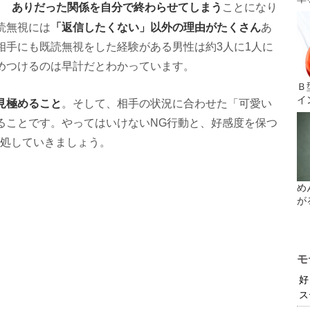
ありだった関係を自分で終わらせてしまう
ことになり
「返信したくない」以外の理由がたくさん
読無視には
あ
相手にも既読無視をした経験がある男性は約3人に1人に
めつけるのは早計だとわかっています。
Ｂ
イ
見極めること
。そして、相手の状況に合わせた「可愛い
ることです。やってはいけないNG行動と、好感度を保つ
対処していきましょう。
め
が
モ
好
ス