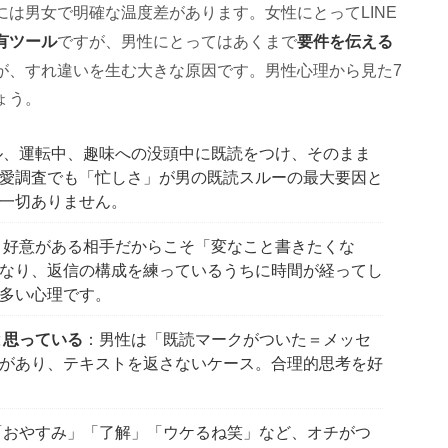
は男女で明確な温度差があります。女性にとってLINE
有ツール
要件を伝える
ですが、男性にとってはあくまで
が、すれ違いを生む大きな原因です。男性心理から見た7
ょう。
ル、運転中、趣味への没頭中に既読をつけ、そのまま
愛調査でも「忙しさ」が男の既読スルーの最大要因と
一切ありません。
：好意がある相手だからこそ「変なこと書きたくな
なり、返信の構成を練っているうちに時間が経ってし
多い心理です。
と思っている
：男性は「既読マークがついた＝メッセ
があり、テキストを返さないケース。合理的思考を好
「おやすみ」「了解」「ウケるね笑」など、オチがつ