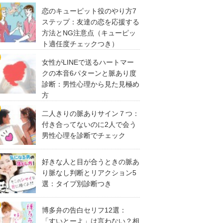
恋のキューピット役のやり方7
ステップ：友達の恋を応援する
方法とNG注意点（キューピッ
ト適任度チェックつき）
女性がLINEで送るハートマー
クの本音6パターンと脈あり度
診断：男性心理から見た見極め
方
二人きりの脈ありサイン７つ：
付き合ってないのに2人で会う
男性心理を診断でチェック
好きな人と目が合うときの脈あ
り脈なし判断とリアクション5
選：タイプ別診断つき
博多弁の告白セリフ12選：
「すいとーよ」は言わない？相