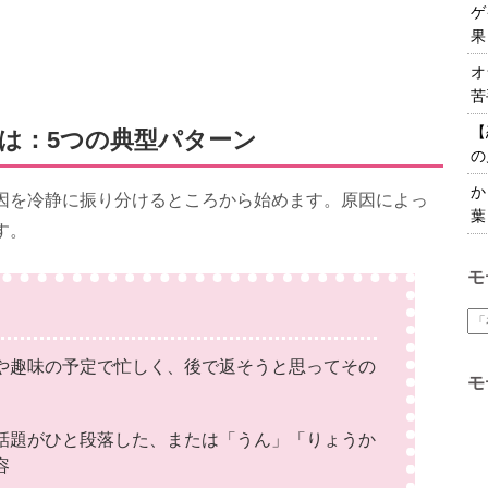
ゲ
果
オ
苦
【
は：5つの典型パターン
の
か
因を冷静に振り分けるところから始めます。原因によっ
葉
す。
モ
や趣味の予定で忙しく、後で返そうと思ってその
モ
話題がひと段落した、または「うん」「りょうか
容