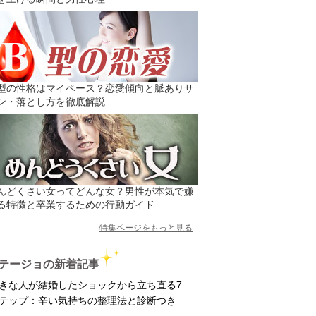
型の性格はマイペース？恋愛傾向と脈ありサ
ン・落とし方を徹底解説
んどくさい女ってどんな女？男性が本気で嫌
る特徴と卒業するための行動ガイド
特集ページをもっと見る
テージョの新着記事
きな人が結婚したショックから立ち直る7
テップ：辛い気持ちの整理法と診断つき