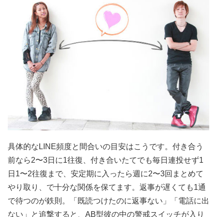
具体的なLINE頻度と間合いの目安はこうです。付き合う
前なら2〜3日に1往復、付き合いたてでも毎日連投せず1
日1〜2往復まで、安定期に入ったら週に2〜3回まとめて
やり取り、で十分な関係を保てます。返事が遅くても1通
で待つのが鉄則。「既読つけたのに返事ない」「電話に出
ない」と追撃すると、AB型彼の中の警戒スイッチが入り