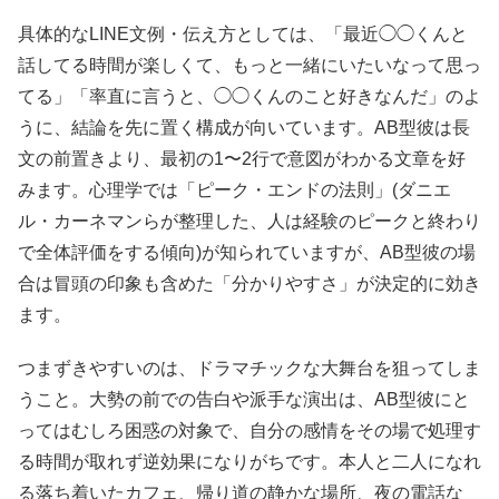
具体的なLINE文例・伝え方としては、「最近◯◯くんと
話してる時間が楽しくて、もっと一緒にいたいなって思っ
てる」「率直に言うと、◯◯くんのこと好きなんだ」のよ
うに、結論を先に置く構成が向いています。AB型彼は長
文の前置きより、最初の1〜2行で意図がわかる文章を好
みます。心理学では「ピーク・エンドの法則」(ダニエ
ル・カーネマンらが整理した、人は経験のピークと終わり
で全体評価をする傾向)が知られていますが、AB型彼の場
合は冒頭の印象も含めた「分かりやすさ」が決定的に効き
ます。
つまずきやすいのは、ドラマチックな大舞台を狙ってしま
うこと。大勢の前での告白や派手な演出は、AB型彼にと
ってはむしろ困惑の対象で、自分の感情をその場で処理す
る時間が取れず逆効果になりがちです。本人と二人になれ
る落ち着いたカフェ、帰り道の静かな場所、夜の電話な