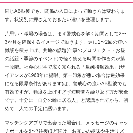
同じAB型彼でも、関係の入口によって動き方は変わりま
す。状況別に押さえておきたい違いを整理します。
片思い・職場の場合は、まず警戒心を解く期間として2〜
3か月を確保するイメージで動きます。週に1〜2回の短い
雑談を積み上げ、共通の話題(仕事のプロジェクト・お昼
の話題・季節のイベント)で軽く笑える時間を作るのが第
一段階。社会心理学で広く知られる「単純接触効果」(ザ
イアンスが1968年に提唱、第一印象が悪い場合は逆効果
になる限界条件があります)は、警戒心の強いAB型彼でも
有効ですが、頻度を上げすぎず短時間を繰り返す方が安全
です。十分に「自分の輪に居る人」と認識されてから、初
めて二人での予定に誘います。
マッチングアプリで出会った場合は、メッセージのキャッ
チボールを5〜7往復ほど続け、お互いの趣味や生活リズ