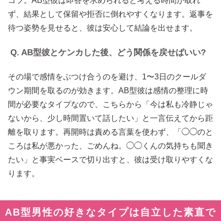
コツ。AB型彼は即答を求められると考える時間が取れ
ず、結果として保留や拒否に倒れやすくなります。返事を
待つ姿勢を見せると、彼は安心して結論を出せます。
Q. AB型彼とケンカした後、どう関係を戻せばいい?
その場で感情をぶつけ合うのを避け、1〜3日のクールダ
ウン期間を取るのが効きます。AB型彼は感情の整理に時
間が必要なタイプなので、こちらから「今は私も冷静じゃ
ないから、少し時間置いて話したい」と一言伝えてから距
離を取ります。再開時は責める言葉を使わず、「◯◯のと
ころは私が悪かった、ごめんね。◯◯くんの気持ちも聞き
たい」と事実ベースで切り出すと、彼は受け取りやすくな
ります。
AB型男性の好きなタイプは自立した素直で