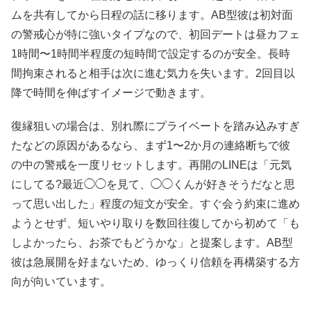
ムを共有してから日程の話に移ります。AB型彼は初対面
の警戒心が特に強いタイプなので、初回デートは昼カフェ
1時間〜1時間半程度の短時間で設定するのが安全。長時
間拘束されると相手は次に進む気力を失います。2回目以
降で時間を伸ばすイメージで動きます。
復縁狙いの場合は、別れ際にプライベートを踏み込みすぎ
たなどの原因があるなら、まず1〜2か月の連絡断ちで彼
の中の警戒を一度リセットします。再開のLINEは「元気
にしてる?最近◯◯を見て、◯◯くんが好きそうだなと思
って思い出した」程度の短文が安全。すぐ会う約束に進め
ようとせず、短いやり取りを数回往復してから初めて「も
しよかったら、お茶でもどうかな」と提案します。AB型
彼は急展開を好まないため、ゆっくり信頼を再構築する方
向が向いています。