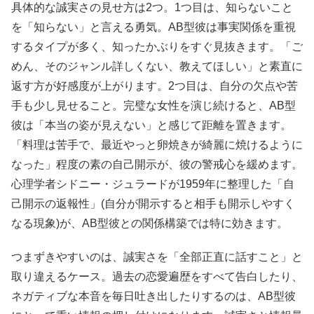
具体的な誠実さの見せ方は2つ。1つ目は、知らないこと
を「知らない」と言える勇気。AB型彼は事実関係を重視
するタイプが多く、知ったかぶりをすぐ見抜きます。「ご
めん、そのジャンル詳しくない、教えてほしい」と素直に
返す方が好感度が上がります。2つ目は、自分の欠点や苦
手も少し見せること。完璧な女性を演じ続けると、AB型
彼は「本当の姿が見えない」と感じて距離を置きます。
「料理は苦手で、最近やっと卵焼きが綺麗に焼けるように
なった」程度の素の自己開示が、彼の警戒心を緩めます。
心理学者シドニー・ジュラードが1959年に整理した「自
己開示の返報性」(自分が開示すると相手も開示しやすく
なる現象)が、AB型彼との関係構築では特に効きます。
つまずきやすいのは、誠実さを「全部正直に話すこと」と
取り違えるケース。過去の恋愛遍歴をすべて告白したり、
ネガティブな本音を毎日吐き出したりするのは、AB型彼