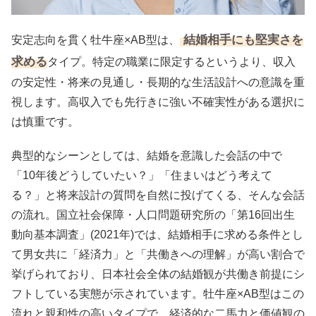
結婚相手にも堅実さを
安定志向を貫く牡牛座×AB型は、
求める
タイプ。特定の職業に限定するというより、収入
の安定性・将来の見通し・長期的な生活設計への意識を重
視します。高収入でも先行きに強い不確実性がある選択に
は慎重です。
典型的なシーンとしては、結婚を意識した会話の中で
「10年後どうしていたい？」「住まいはどう考えて
る？」と将来設計の質問を自然に投げてくる、そんな会話
の流れ。国立社会保障・人口問題研究所の「第16回出生
動向基本調査」(2021年)では、結婚相手に求める条件とし
て男女共に「経済力」と「共働きへの理解」が高い割合で
挙げられており、日本社会全体の結婚観が共働き前提にシ
フトしている実態が示されています。牡牛座×AB型はこの
流れと親和性の高いタイプで、経済的な二馬力と価値観の