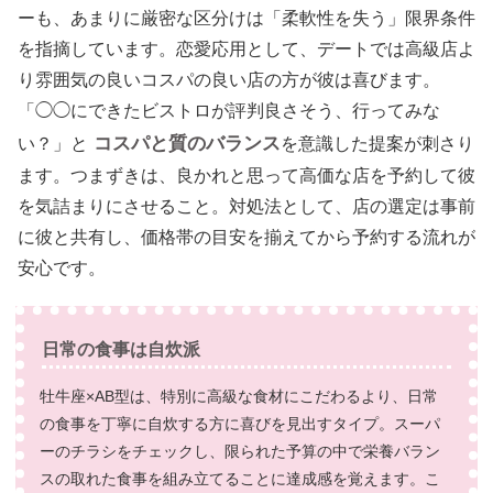
ーも、あまりに厳密な区分けは「柔軟性を失う」限界条件
を指摘しています。恋愛応用として、デートでは高級店よ
り雰囲気の良いコスパの良い店の方が彼は喜びます。
「◯◯にできたビストロが評判良さそう、行ってみな
コスパと質のバランス
い？」と
を意識した提案が刺さり
ます。つまずきは、良かれと思って高価な店を予約して彼
を気詰まりにさせること。対処法として、店の選定は事前
に彼と共有し、価格帯の目安を揃えてから予約する流れが
安心です。
日常の食事は自炊派
牡牛座×AB型は、特別に高級な食材にこだわるより、日常
の食事を丁寧に自炊する方に喜びを見出すタイプ。スーパ
ーのチラシをチェックし、限られた予算の中で栄養バラン
スの取れた食事を組み立てることに達成感を覚えます。こ