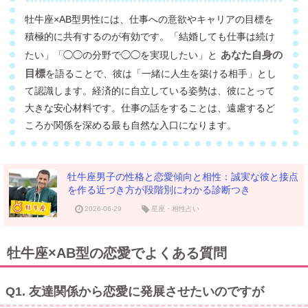
牡牛座×AB型男性には、仕事への意欲やキャリアの目標を
積極的に共有するのが有効です。「結婚しても仕事は続け
あなた自身の
たい」「◯◯の分野で◯◯を実現したい」と
目標
を語ることで、彼は「一緒に人生を築ける相手」とし
て認識します。経済的に自立している姿勢は、彼にとって
大きな安心材料です。仕事の話をすることは、遠慮するど
ころか関係を深める最も自然な入口になります。
牡牛座男子の性格と恋愛傾向と相性：誠実な彼と接点
を作る近づき方が段階別にわかる診断つき
2026-06-29
星座・相性占い
牡牛座×AB型の恋愛でよくある質問
Q1. 友達関係から恋愛に発展させたいのですが