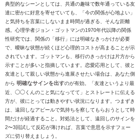
典型的なシーンとしては、共通の趣味で数年通っている友
達に密かに好意を寄せていても、「今の関係が心地よい」
と気持ちを言葉にしないまま時間が過ぎる、そんな距離
感。心理学者ジョン・ゴットマンの1970年代以降の関係
性研究では、関係の「移行」には明確なきっかけが必要
で、曖昧な状態が続くほど心理的コストが高まることが示
されています。ゴットマンも、移行のきっかけは片方から
示すことが多いと指摘しています。恋愛応用として、彼と
友達として親しい状態から進展させたい場合は、あなた側
明確なサインを出す
から
のが有効。「友達というより最
近、◯◯くんのこと気になってて」とストレートに伝える
方が、彼にとっては動きやすい状況になります。つまずき
は、遠回しなアピールで気持ちを察してもらおうとして時
間だけが経過すること。対処法として、遠回しのサインを
2〜3回試して反応が薄ければ、言葉で意思を示すフェー
ズに切り替えましょう。