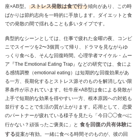
ストレス発散は食で行う
座×AB型。
傾向があり、この時
ばかりは節約志向を一時的に手放します。ダイエットと食
での発散の間で揺れることも多いタイプです。
典型的なシーンとしては、仕事で疲れた金曜の夜、コンビ
ニでスイーツを2〜3個買って帰り、ドラマを見ながらゆ
っくり食べる、そんな回復時間。心理学者マイケル・ムー
ア『The Emotional Eating Trap』などの研究では、食によ
る感情調整（emotional eating）は短期的な回復効果があ
る一方、長期化するとストレス源そのものを解消しない限
界条件が示されています。牡牛座×AB型は食による発散が
上手で短期的な効果を得やすい一方、根本原因への対処も
並行することで生活の質が上がります。応用として、恋愛
のパートナーが疲れている様子を見たら「今日◯◯食べに
食を回復の共有体験に
行かない？頑張ったご褒美に」と
する
提案が有効。一緒に食べる時間そのものが、彼の回