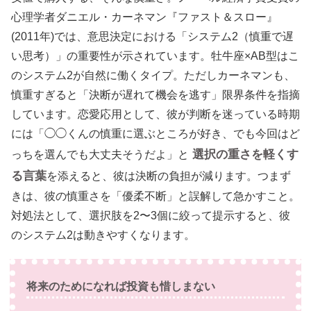
心理学者ダニエル・カーネマン『ファスト＆スロー』
(2011年)では、意思決定における「システム2（慎重で遅
い思考）」の重要性が示されています。牡牛座×AB型はこ
のシステム2が自然に働くタイプ。ただしカーネマンも、
慎重すぎると「決断が遅れて機会を逃す」限界条件を指摘
しています。恋愛応用として、彼が判断を迷っている時期
には「◯◯くんの慎重に選ぶところが好き、でも今回はど
選択の重さを軽くす
っちを選んでも大丈夫そうだよ」と
る言葉
を添えると、彼は決断の負担が減ります。つまず
きは、彼の慎重さを「優柔不断」と誤解して急かすこと。
対処法として、選択肢を2〜3個に絞って提示すると、彼
のシステム2は動きやすくなります。
将来のためになれば投資も惜しまない