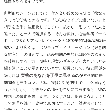
場面もあるタイプです。
典型的なシーンとしては、付き合い始めの時期に「彼なら
きっと◯◯もできるはず」「◯◯なタイプに違いない」と
相手を勝手に理想化してしまい、後から「思っていた人と
違った」と一人で落胆する、そんな流れ。心理学者ドナル
ド・ネフ&ミリアム・レイシックの1970年代以降の恋愛研
究や、より広くは「ポジティブ・イリュージョン（好意的
な錯覚）」の研究では、恋愛初期の理想化は関係の始まり
を後押しする一方、期待と現実のギャップが大きいほど失
望も深いことが示されています。応用として、彼と関係を
実物のあなたを丁寧に見せる
築く時は
のが逆説的に長
期関係を守るコツ。「私、実は◯◯が苦手で」「休日はぐ
うたらしがち」と等身大の情報を早めに共有すると、彼の
理想化の暴走を防げます。つまずきは、期待に応えようと
して無理を続け、途中で息切れすること。対処法として、