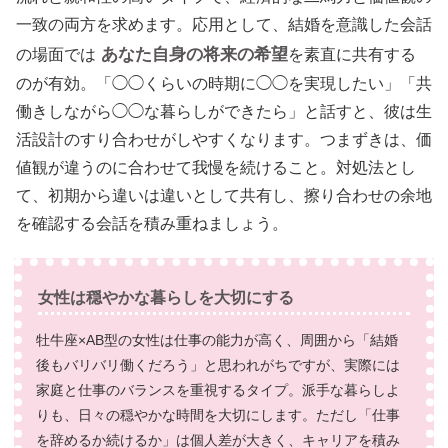
一致の両方を求めます。応用として、結婚を意識した会話
あなた自身の将来の希望
の場面では
を素直に共有する
のが有効。「◯◯くらいの時期に◯◯を実現したい」「共
働きしながら◯◯な暮らしができたら」と話すと、彼は生
活設計のすり合わせがしやすくなります。つまずきは、価
値観が違うのに合わせて我慢を続けること。対処法とし
て、初期から違いは違いとして共有し、擦り合わせの余地
を確認する会話を積み重ねましょう。
女性は穏やかな暮らしを大切にする
牡牛座×AB型の女性は仕事の能力が高く、周囲から「結婚
後もバリバリ働くだろう」と思われがちですが、実際には
家庭と仕事のバランスを重視するタイプ。派手な暮らしよ
りも、日々の穏やかな時間を大切にします。ただし「仕事
を辞めるか続けるか」は個人差が大きく、キャリアを積み