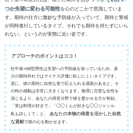
つか失望に変わる可能性
を心のどこかで意識していま
す。期待の仕方に微妙な予防線が入っていて、期待と警戒
が同時進行しているタイプ。それでも期待を持たずにいら
れない、というのが実態に近い姿です。
アプローチのポイントはココ！
牡牛座×AB型男性は失望への予防線を張っているため、多
少の期待外れではマイナス評価に転じにくいタイプです。
逆に、彼の期待に自然な形で応えられる場面があると、そ
の時の感動は非常に大きくなります。無理に完璧な女性を
演じるより、あなたの得意分野で彼を驚かせる方が有効。
「実は料理が好きで」「◯◯くんが好きな◯◯ジャンル、
あなたの本物の得意を活かした自然
私も詳しくて」と、
な貢献
で彼の心を動かせます。