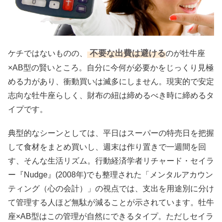
不要な出費は避ける
ケチではないものの、
のが牡牛座
×AB型の賢いところ。自分に今何が必要かをじっくり見極
める力があり、衝動買いは滅多にしません。現実的で安定
志向な牡牛座らしく、財布の紐は締めるべき時に締めるタ
イプです。
典型的なシーンとしては、平日はスーパーの特売日を把握
して食材をまとめ買いし、週末は作り置きで一週間を回
す、そんな生活リズム。行動経済学者リチャード・セイラ
ー『Nudge』(2008年)でも整理された「メンタルアカウン
ティング（心の会計）」の視点では、支出を用途別に分け
て管理する人ほど無駄が減ることが示されています。牡牛
座×AB型はこの管理が自然にできるタイプ。ただしセイラ