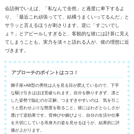
会話例でいえば、「私なんて全然」と過度に卑下するよ
り、「最近これ頑張ってて、結構うまくいってるんだ」と
サラッと言えるほうが刺さります。逆に「すごいでし
ょ？」とアピールしすぎると、客観的な彼には計算に見え
てしまうことも。実力を淡々と語れる人が、彼の理想に近
づきます。
アプローチのポイントはココ！
獅子座×AB型の男性は人を見る目が肥えているので、下手
な駆け引きはほぼ見破られます。自分を飾りすぎず、凛と
した姿勢で臨むのが正解。つまずきやすいのは、気を引こ
うと思わせぶりな態度を取ること。彼にはわざとらしさが
透けて逆効果です。背伸びや媚びより、自分の生活や仕事
を大切にしている等身大の姿を見せるほうが、結果的に評
価が上がります。