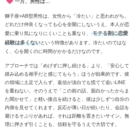
一方、男性は…
獅子座×AB型男性は、女性から「冷たい」と思われがち。
どれだけ仲良くなっても心を全開にしないうえ、本人が恋
モテる割に恋愛
愛に乗り気になりにくいことも重なり、
経験は多くない
という特徴があります。冷たいのではな
く、心を開くのに時間がかかるだけなのです。
アプローチでは「めげずに押し続ける」より、「安心して
踏み込める相手だと感じてもらう」ほうが効果的です。彼
の領域に土足で入らず、返信が淡白でも慌てて追いLINE
を重ねない。そのうえで「この前の話、面白かったからま
た聞かせて」と軽い接点を続けると、彼は少しずつ自分の
内側を見せてくれます。反応が薄い日が続いたり、会話を
避けるそぶりがあれば、それは距離を置きたいサイン。無
理に押さず引くことも、信頼を守るうえで大切です。