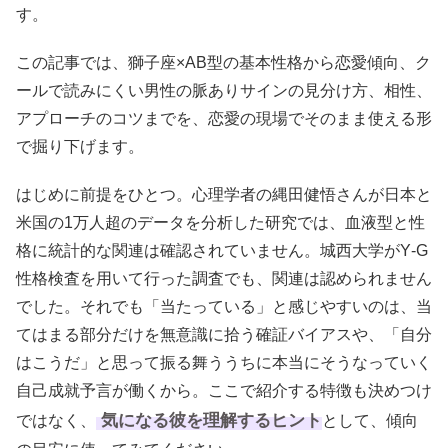
す。
この記事では、獅子座×AB型の基本性格から恋愛傾向、ク
ールで読みにくい男性の脈ありサインの見分け方、相性、
アプローチのコツまでを、恋愛の現場でそのまま使える形
で掘り下げます。
はじめに前提をひとつ。心理学者の縄田健悟さんが日本と
米国の1万人超のデータを分析した研究では、血液型と性
格に統計的な関連は確認されていません。城西大学がY‑G
性格検査を用いて行った調査でも、関連は認められません
でした。それでも「当たっている」と感じやすいのは、当
てはまる部分だけを無意識に拾う確証バイアスや、「自分
はこうだ」と思って振る舞ううちに本当にそうなっていく
自己成就予言が働くから。ここで紹介する特徴も決めつけ
気になる彼を理解するヒント
ではなく、
として、傾向