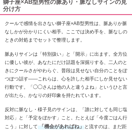
獅子座×AB型男性の脈あり・脈なしサインの見
分け方
クールで感情を出さない獅子座×AB型男性は、脈ありか脈
なしかが分かりにくい相手。ここでは決め手を、脈なしの
ときの対処までセットで整理します。
脈ありサインは「特別扱い」と「開示」に出ます。全方位
に優しい彼が、あなたにだけ話題を深掘りする、二人のと
きにクールさがやわらぐ、普段は見せない自分のことをぽ
つぽつ話す——これらは、心を許した相手にしか見せない
行動です。「◯◯さんは他の人と違うよね」というひと言
が出たら、かなりの好印象を持たれています。
反対に脈なし・様子見のサインは、「誰に対しても同じ塩
対応」と「予定をぼかす」こと。たとえば「今度ごはん行
「機会があればね」
こう」に対して
と流すのは、まだ距