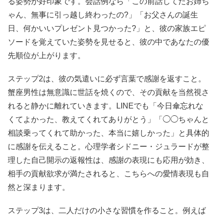
る姿勢が好印象です。会話例なら「この前話してたお姉ち
ゃん、無事に引っ越し終わったの?」「お父さんの誕生
日、何かいいプレゼント見つかった?」と、彼の家族エピ
ソードを覚えていた姿勢を見せると、彼の中であなたの優
先順位が上がります。
ステップ2は、彼の気遣いに必ず言葉で感謝を返すこと。
蟹座男性は無意識に世話を焼くので、その貢献を当然視さ
れると静かに離れていきます。LINEでも「今日傘忘れな
くてよかった、教えてくれてありがとう」「◯◯ちゃんと
相談乗ってくれて助かった、本当に嬉しかった」と具体的
に感謝を伝えること。心理学者シドニー・ジュラードが整
理した自己開示の返報性は、感謝の表現にも応用が効き、
相手の貢献欲求が満たされると、こちらへの愛情表現も自
然と深まります。
ステップ3は、二人だけの小さな習慣を作ること。例えば