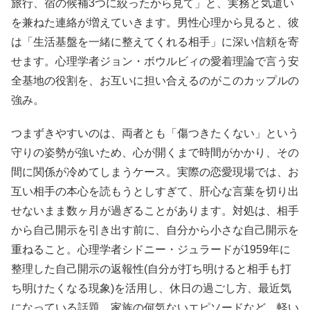
旅行、宿の候補3つに絞ったから見て」と、実務と気遣い
を兼ねた連絡が増えていきます。男性心理から見ると、彼
は「生活基盤を一緒に整えてくれる相手」に深い信頼を寄
せます。心理学者ジョン・ボウルビィの愛着理論で言う安
全基地の役割を、お互いに担い合えるのがこのカップルの
強み。
つまずきやすいのは、両者とも「傷つきたくない」という
守りの姿勢が強いため、心が開くまで時間がかかり、その
間に関係が冷めてしまうケース。実際の恋愛現場では、お
互い相手の本心を読もうとしすぎて、肝心な言葉を切り出
せないまま数ヶ月が過ぎることがあります。対処は、相手
から自己開示を引き出す前に、自分から小さな自己開示を
重ねること。心理学者シドニー・ジュラードが1959年に
整理した自己開示の返報性(自分が打ち明けると相手も打
ち明けたくなる現象)を活用し、休日の過ごし方、最近気
になっている話題、家族の何気ないエピソードなど、軽い