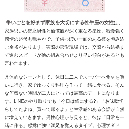
争いごとを好まず家族を大切にする牡牛座の女性
は、
家族思いの蟹座男性と価値観が深く重なる星座。我慢強く
感情の起伏も穏やかで、子供っぽい一面のある彼を包み込
む余裕があります。実際の恋愛現場では、交際から結婚ま
で進むスピードが他の組み合わせより早い傾向があるとも
言われます。
具体的なシーンとして、休日に二人でスーパーへ食材を買
いに行き、家でゆっくり料理を作って一緒に食べる、そん
な何気ない時間が二人にとっては最高のデートになりま
す。LINEのやり取りでも「今日は鍋にする?」「お味噌切
らしてたよね、買って帰るよ」と生活感のある会話が自然
に増えていきます。男性心理から見ると、彼は「日常を一
緒に作る」感覚に強い満足を覚えるタイプ。心理学者ド