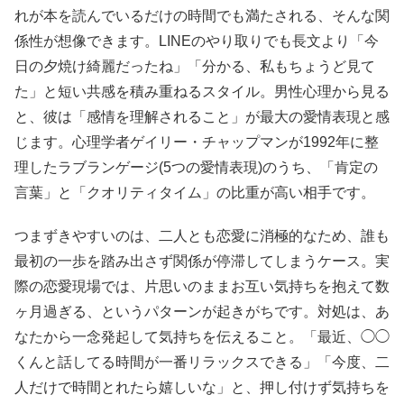
れが本を読んでいるだけの時間でも満たされる、そんな関
係性が想像できます。LINEのやり取りでも長文より「今
日の夕焼け綺麗だったね」「分かる、私もちょうど見て
た」と短い共感を積み重ねるスタイル。男性心理から見る
と、彼は「感情を理解されること」が最大の愛情表現と感
じます。心理学者ゲイリー・チャップマンが1992年に整
理したラブランゲージ(5つの愛情表現)のうち、「肯定の
言葉」と「クオリティタイム」の比重が高い相手です。
つまずきやすいのは、二人とも恋愛に消極的なため、誰も
最初の一歩を踏み出さず関係が停滞してしまうケース。実
際の恋愛現場では、片思いのままお互い気持ちを抱えて数
ヶ月過ぎる、というパターンが起きがちです。対処は、あ
なたから一念発起して気持ちを伝えること。「最近、◯◯
くんと話してる時間が一番リラックスできる」「今度、二
人だけで時間とれたら嬉しいな」と、押し付けず気持ちを