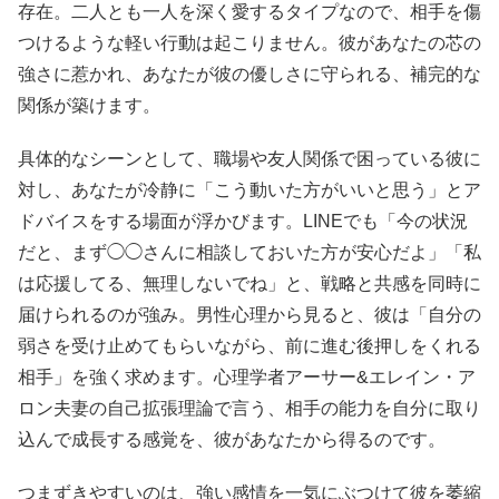
存在。二人とも一人を深く愛するタイプなので、相手を傷
つけるような軽い行動は起こりません。彼があなたの芯の
強さに惹かれ、あなたが彼の優しさに守られる、補完的な
関係が築けます。
具体的なシーンとして、職場や友人関係で困っている彼に
対し、あなたが冷静に「こう動いた方がいいと思う」とア
ドバイスをする場面が浮かびます。LINEでも「今の状況
だと、まず◯◯さんに相談しておいた方が安心だよ」「私
は応援してる、無理しないでね」と、戦略と共感を同時に
届けられるのが強み。男性心理から見ると、彼は「自分の
弱さを受け止めてもらいながら、前に進む後押しをくれる
相手」を強く求めます。心理学者アーサー&エレイン・ア
ロン夫妻の自己拡張理論で言う、相手の能力を自分に取り
込んで成長する感覚を、彼があなたから得るのです。
つまずきやすいのは、強い感情を一気にぶつけて彼を萎縮