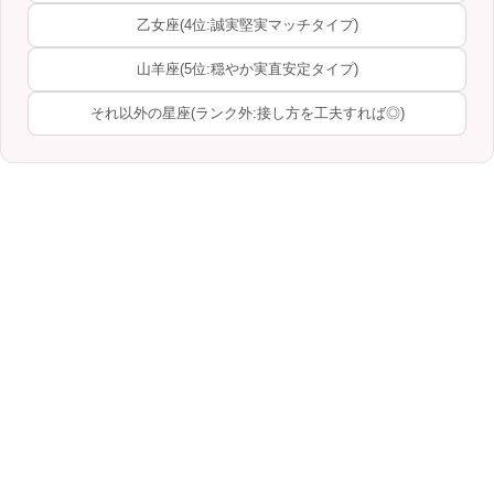
乙女座(4位:誠実堅実マッチタイプ)
山羊座(5位:穏やか実直安定タイプ)
それ以外の星座(ランク外:接し方を工夫すれば◎)