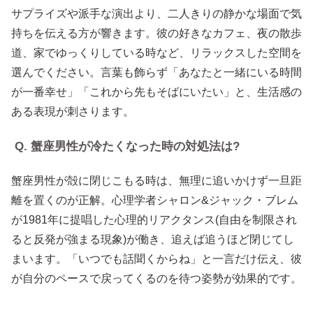
サプライズや派手な演出より、二人きりの静かな場面で気
持ちを伝える方が響きます。彼の好きなカフェ、夜の散歩
道、家でゆっくりしている時など、リラックスした空間を
選んでください。言葉も飾らず「あなたと一緒にいる時間
が一番幸せ」「これから先もそばにいたい」と、生活感の
ある表現が刺さります。
Q. 蟹座男性が冷たくなった時の対処法は?
蟹座男性が殻に閉じこもる時は、無理に追いかけず一旦距
離を置くのが正解。心理学者シャロン&ジャック・ブレム
が1981年に提唱した心理的リアクタンス(自由を制限され
ると反発が強まる現象)が働き、追えば追うほど閉じてし
まいます。「いつでも話聞くからね」と一言だけ伝え、彼
が自分のペースで戻ってくるのを待つ姿勢が効果的です。