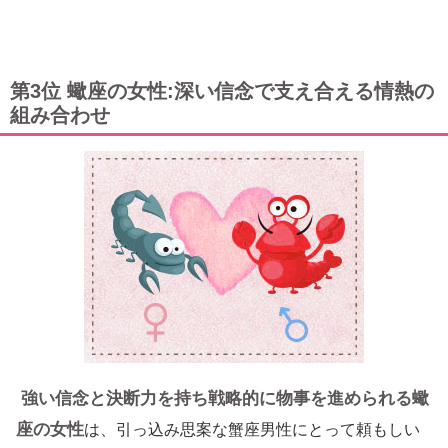
第3位 蠍座の女性:深い信念で支え合える情熱の
組み合わせ
強い信念と決断力を持ち戦略的に物事を進められる蠍
座の女性
は、引っ込み思案な蟹座男性にとって頼もしい