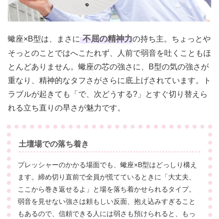
不屈の精神力
蠍座×B型は、まさに
の持ち主。ちょっとや
そっとのことではへこたれず、人前で弱音を吐くこともほ
とんどありません。蠍座の芯の強さに、B型の気の強さが
重なり、精神的なタフさがさらに底上げされています。ト
ラブルが起きても「で、次どうする?」とすぐ切り替えら
れる立ち直りの早さが魅力です。
土壇場での落ち着き
プレッシャーのかかる場面でも、蠍座×B型はどっしり構え
ます。締め切り直前で全員が慌てているときに「大丈夫、
ここから巻き返せるよ」と場を落ち着かせられるタイプ。
弱音を見せない強さは頼もしい反面、抱え込みすぎること
もあるので、信頼できる人には弱さも預けられると、もっ