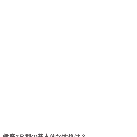
蠍座×Ｂ型の基本的な性格は？