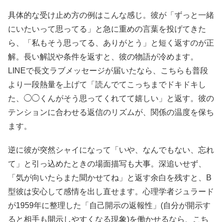
具体的な受け止め方の例はこんな感じ。彼が「ずっと一緒
にいたいって思ってる」と急に重めの言葉を投げてきた
ら、「私もそう思ってる、ありがとう」と短く返すのが正
解。長い解説や条件を返すと、彼の物語が冷めます。
LINEで長文ラブメッセージが届いたなら、こちらも普段
より一段熱量を上げて「読んでてこっちまでドキドキし
た、◯◯くんがそう思ってくれてて嬉しい」と返す。彼の
テンションに合わせる返信のリズムが、関係の温度を保ち
ます。
逆に彼が突然シャイになって「いや、なんでもない、忘れ
て」と引っ込めたときの場面描写も大事。深追いせず、
「気が向いたらまた聞かせてね」と返す余白を残すと、B
型彼は安心して感情を出し直せます。心理学者ジュラード
が1959年に整理した「自己開示の返報性」(自分が開示す
ると相手も開示しやすくなる現象)を働かせるなら、こち