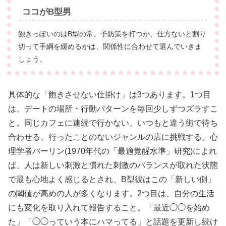
ココがB型男
飽きっぽいのはB型の常。予防策を打つか、仕方ないと割り
切って手綱を緩めるかは、関係性に合わせて選んでいきま
しょう。
具体的な「飽きさせない仕掛け」は3つあります。1つ目
は、デートの場所・行動パターンを毎回少しずつズラすこ
と。同じカフェに連続で行かない、いつもと違う街で待ち
合わせる、行ったことのないジャンルの店に挑戦する。心
理学者バーリン(1970年代の「最適覚醒水準」研究)によれ
ば、人は新しい刺激と慣れた刺激のバランスが取れた状態
で最も心地よく感じるとされ、B型彼はこの「新しい側」
の閾値が高めの人が多くなります。2つ目は、自分の生活
にも変化を取り入れて報告すること。「最近◯◯を始め
た」「◯◯っていう本にハマってる」と話題を更新し続け