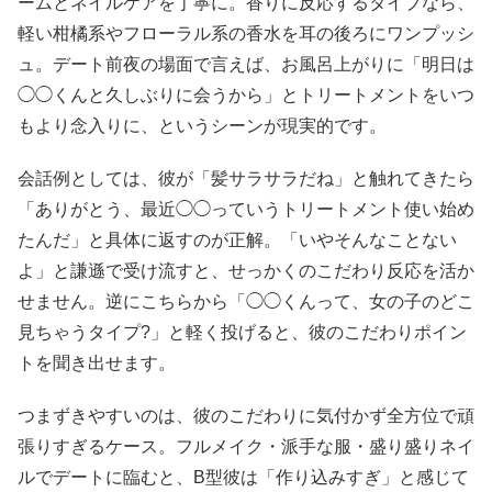
ームとネイルケアを丁寧に。香りに反応するタイプなら、
軽い柑橘系やフローラル系の香水を耳の後ろにワンプッシ
ュ。デート前夜の場面で言えば、お風呂上がりに「明日は
◯◯くんと久しぶりに会うから」とトリートメントをいつ
もより念入りに、というシーンが現実的です。
会話例としては、彼が「髪サラサラだね」と触れてきたら
「ありがとう、最近◯◯っていうトリートメント使い始め
たんだ」と具体に返すのが正解。「いやそんなことない
よ」と謙遜で受け流すと、せっかくのこだわり反応を活か
せません。逆にこちらから「◯◯くんって、女の子のどこ
見ちゃうタイプ?」と軽く投げると、彼のこだわりポイン
トを聞き出せます。
つまずきやすいのは、彼のこだわりに気付かず全方位で頑
張りすぎるケース。フルメイク・派手な服・盛り盛りネイ
ルでデートに臨むと、B型彼は「作り込みすぎ」と感じて