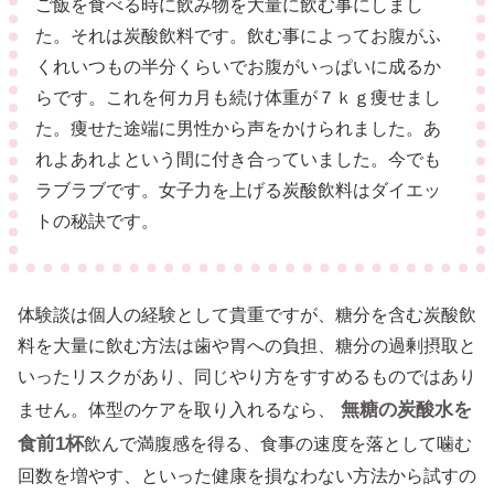
ご飯を食べる時に飲み物を大量に飲む事にしまし
た。それは炭酸飲料です。飲む事によってお腹がふ
くれいつもの半分くらいでお腹がいっぱいに成るか
らです。これを何カ月も続け体重が７ｋｇ痩せまし
た。痩せた途端に男性から声をかけられました。あ
れよあれよという間に付き合っていました。今でも
ラブラブです。女子力を上げる炭酸飲料はダイエッ
トの秘訣です。
体験談は個人の経験として貴重ですが、糖分を含む炭酸飲
料を大量に飲む方法は歯や胃への負担、糖分の過剰摂取と
いったリスクがあり、同じやり方をすすめるものではあり
無糖の炭酸水を
ません。体型のケアを取り入れるなら、
食前1杯
飲んで満腹感を得る、食事の速度を落として噛む
回数を増やす、といった健康を損なわない方法から試すの