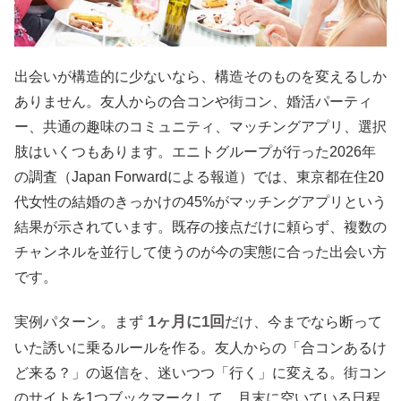
出会いが構造的に少ないなら、構造そのものを変えるしか
ありません。友人からの合コンや街コン、婚活パーティ
ー、共通の趣味のコミュニティ、マッチングアプリ、選択
肢はいくつもあります。エニトグループが行った2026年
の調査（Japan Forwardによる報道）では、東京都在住20
代女性の結婚のきっかけの45%がマッチングアプリという
結果が示されています。既存の接点だけに頼らず、複数の
チャンネルを並行して使うのが今の実態に合った出会い方
です。
1ヶ月に1回
実例パターン。まず
だけ、今までなら断って
いた誘いに乗るルールを作る。友人からの「合コンあるけ
ど来る？」の返信を、迷いつつ「行く」に変える。街コン
のサイトを1つブックマークして、月末に空いている日程