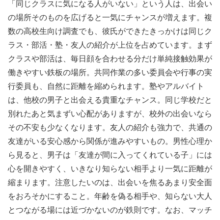
「同じクラスに気になる人がいない」という人は、出会い
の場所そのものを広げると一気にチャンスが増えます。複
数の高校生向け調査でも、彼氏ができたきっかけは同じク
ラス・部活・塾・友人の紹介が上位を占めています。まず
クラスや部活は、毎日顔を合わせる分だけ単純接触効果が
働きやすい鉄板の場所。共同作業の多い委員会や行事の実
行委員も、自然に距離を縮められます。塾やアルバイト
は、他校の男子と出会える貴重なチャンス。同じ学校だと
別れたあと気まずい心配がありますが、校外の出会いなら
その不安も少なくなります。友人の紹介も強力で、共通の
友達がいる安心感から関係が進みやすいもの。男性心理か
ら見ると、男子は「友達が間に入ってくれている子」には
心を開きやすく、いきなり知らない相手より一気に距離が
縮まります。注意したいのは、出会いを焦るあまり安全面
をおろそかにすること。年齢を偽る相手や、知らない大人
とつながる場には近づかないのが鉄則です。なお、マッチ