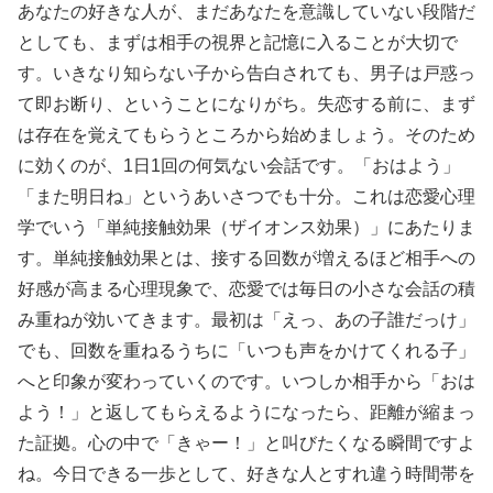
あなたの好きな人が、まだあなたを意識していない段階だ
としても、まずは相手の視界と記憶に入ることが大切で
す。いきなり知らない子から告白されても、男子は戸惑っ
て即お断り、ということになりがち。失恋する前に、まず
は存在を覚えてもらうところから始めましょう。そのため
に効くのが、1日1回の何気ない会話です。「おはよう」
「また明日ね」というあいさつでも十分。これは恋愛心理
学でいう「単純接触効果（ザイオンス効果）」にあたりま
す。単純接触効果とは、接する回数が増えるほど相手への
好感が高まる心理現象で、恋愛では毎日の小さな会話の積
み重ねが効いてきます。最初は「えっ、あの子誰だっけ」
でも、回数を重ねるうちに「いつも声をかけてくれる子」
へと印象が変わっていくのです。いつしか相手から「おは
よう！」と返してもらえるようになったら、距離が縮まっ
た証拠。心の中で「きゃー！」と叫びたくなる瞬間ですよ
ね。今日できる一歩として、好きな人とすれ違う時間帯を