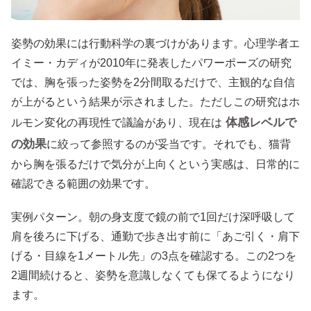
姿勢の効果には行動科学の裏づけがあります。心理学者エ
イミー・カディが2010年に発表したパワーポーズの研究
では、胸を張った姿勢を2分間取るだけで、主観的な自信
が上がるという結果が示されました。ただしこの研究はホ
体感レベルで
ルモン変化の再現性で議論があり、現在は
の効果
に絞って参照するのが妥当です。それでも、猫背
から胸を張るだけで気分が上向くという実感は、日常的に
確認できる範囲の効果です。
実例パターン。朝の身支度で鏡の前で1回だけ深呼吸して
肩を後ろに下げる、通勤で歩き出す前に「あご引く・肩下
げる・目線を1メートル先」の3点を確認する。この2つを
2週間続けると、姿勢を意識しなくても保てるようになり
ます。