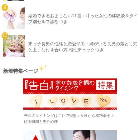
結婚できるおまじない11選：叶った女性の体験談＆タイ
プ別セルフ診断つき
末っ子長男の性格と恋愛傾向：姉がいる長男の落とし穴
と上手な付き合い方 相性チェックつき
新着特集ページ
告白のタイミングはこれで完璧：女性から成功率を上
げる瞬間と男性心理