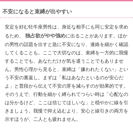
不安になると束縛が出やすい
安定を好む牡牛座男性は、身近な相手にも同じ安定を求め
独占欲がやや強め
るため、
に出ることがあります。ほか
の男性の話題を出すと急に不安になり、連絡を細かく確認
してくることも。ここで大切なのは、束縛を一方的に我慢
することでも、あなただけが気を遣うことでもありませ
ん。男性心理から見ると、束縛は「嫌われたくない」とい
う不安の裏返し。まずは「私はあなたといるのが安心だ
よ」と普段から伝えて不安の芽を減らすのが効果的です。
そのうえで、行動を細かく縛られてつらい時は「心配なの
は分かるけど、ここは信じてほしいな」と穏やかに線を引
きましょう。我慢で抑え込むより、安心と線引きの両方を
示すほうが、二人とも疲れません。