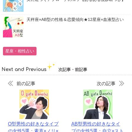
天秤座×AB型の性格＆恋愛傾向★12星座×血液型占い
星座・相性占い
Next and Previous
次記事・前記事
前の記事
次の記事
O型男性の好きなタイプ
AB型男性の好きなタイ
の女性5選：素直×ノリ×
プの女性5選：自立×スト