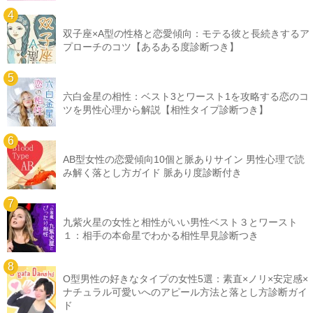
双子座×A型の性格と恋愛傾向：モテる彼と長続きするア
プローチのコツ【あるある度診断つき】
六白金星の相性：ベスト3とワースト1を攻略する恋のコ
ツを男性心理から解説【相性タイプ診断つき】
AB型女性の恋愛傾向10個と脈ありサイン 男性心理で読
み解く落とし方ガイド 脈あり度診断付き
九紫火星の女性と相性がいい男性ベスト３とワースト
１：相手の本命星でわかる相性早見診断つき
O型男性の好きなタイプの女性5選：素直×ノリ×安定感×
ナチュラル可愛いへのアピール方法と落とし方診断ガイ
ド