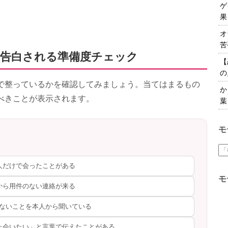
ゲ
果
オ
苦
告白される準備度チェック
【
の
で整っているかを確認してみましょう。当てはまるもの
か
べきことが表示されます。
葉
モ
人だけで会ったことがある
モ
から用件のない連絡が来る
ないことを本人から聞いている
た会いたい」と言葉で伝えたことがある