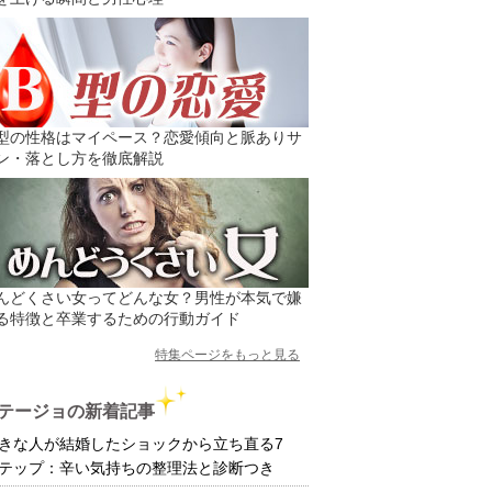
型の性格はマイペース？恋愛傾向と脈ありサ
ン・落とし方を徹底解説
んどくさい女ってどんな女？男性が本気で嫌
る特徴と卒業するための行動ガイド
特集ページをもっと見る
テージョの新着記事
きな人が結婚したショックから立ち直る7
テップ：辛い気持ちの整理法と診断つき