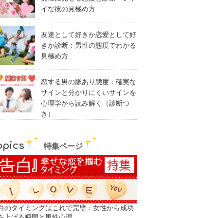
イな彼の見極め方
友達として好きか恋愛として好
きか診断：男性の態度でわかる
見極め方
恋する男の脈あり態度：確実な
サインと分かりにくいサインを
心理学から読み解く（診断つ
き）
opics
特集ページ
白のタイミングはこれで完璧：女性から成功
を上げる瞬間と男性心理