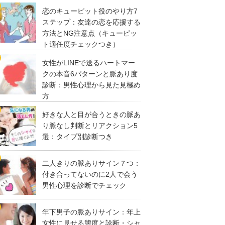
恋のキューピット役のやり方7
ステップ：友達の恋を応援する
方法とNG注意点（キューピッ
ト適任度チェックつき）
女性がLINEで送るハートマー
クの本音6パターンと脈あり度
診断：男性心理から見た見極め
方
好きな人と目が合うときの脈あ
り脈なし判断とリアクション5
選：タイプ別診断つき
二人きりの脈ありサイン７つ：
付き合ってないのに2人で会う
男性心理を診断でチェック
年下男子の脈ありサイン：年上
女性に見せる態度と診断・シャ