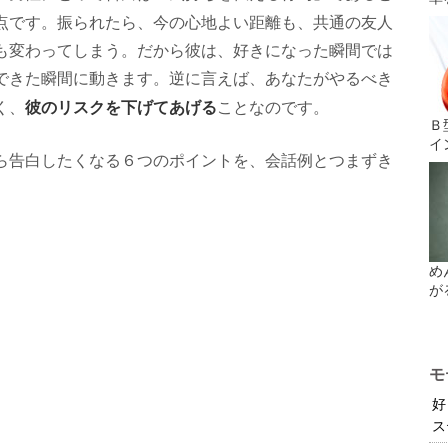
点です。振られたら、今の心地よい距離も、共通の友人
も変わってしまう。だから彼は、好きになった瞬間では
できた瞬間に動きます。逆に言えば、あなたがやるべき
彼のリスクを下げてあげる
く、
ことなのです。
Ｂ
イ
ら告白したくなる６つのポイントを、会話例とつまずき
。
め
が
モ
好
ス