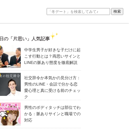
日の「片思い」人気記事
中学生男子が好きな子だけに起
こす行動とは？両思いサインと
LINEの脈あり態度を徹底解説
社交辞令か本気かの見分け方：
男性のLINE・会話で分かる恋
愛心理と真に受ける前のチェッ
ク
男性のボディタッチは部位でわ
かる：脈ありサインと職場での
対応