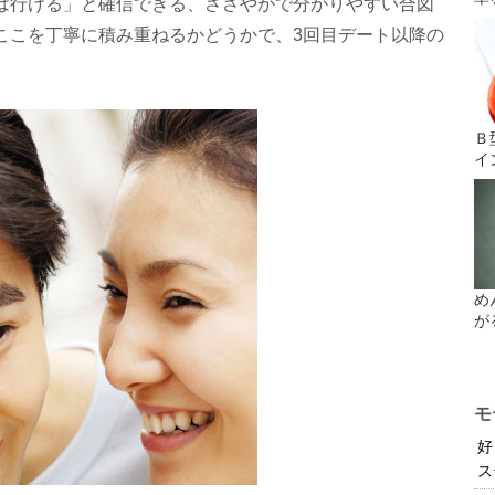
は行ける」と確信できる、ささやかで分かりやすい合図
ここを丁寧に積み重ねるかどうかで、3回目デート以降の
Ｂ
イ
め
が
モ
好
ス