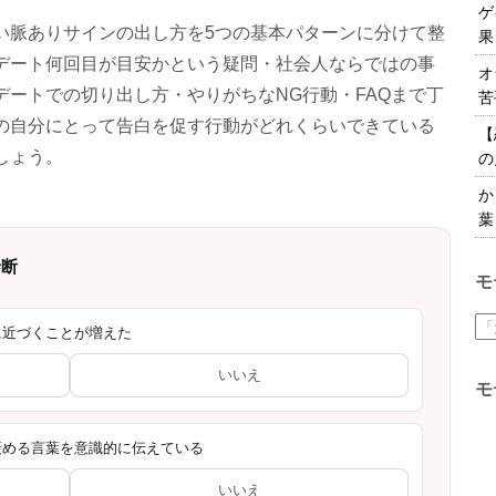
ゲ
い脈ありサインの出し方を5つの基本パターンに分けて整
果
デート何回目が目安かという疑問・社会人ならではの事
オ
ートでの切り出し方・やりがちなNG行動・FAQまで丁
苦
の自分にとって告白を促す行動がどれくらいできている
【
しょう。
の
か
葉
診断
モ
に近づくことが増えた
いいえ
モ
褒める言葉を意識的に伝えている
いいえ