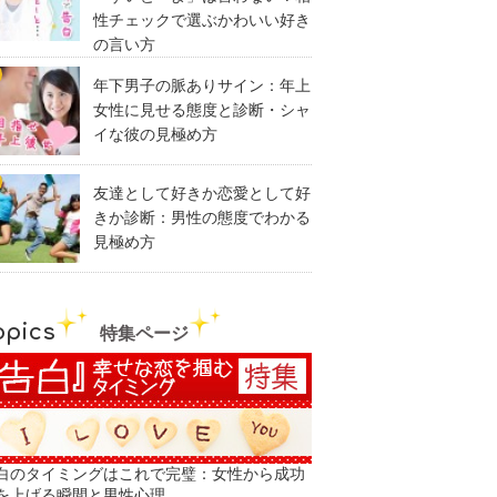
性チェックで選ぶかわいい好き
の言い方
年下男子の脈ありサイン：年上
女性に見せる態度と診断・シャ
イな彼の見極め方
友達として好きか恋愛として好
きか診断：男性の態度でわかる
見極め方
opics
特集ページ
白のタイミングはこれで完璧：女性から成功
を上げる瞬間と男性心理