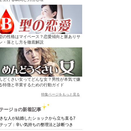
型の性格はマイペース？恋愛傾向と脈ありサ
ン・落とし方を徹底解説
んどくさい女ってどんな女？男性が本気で嫌
る特徴と卒業するための行動ガイド
特集ページをもっと見る
テージョの新着記事
きな人が結婚したショックから立ち直る7
テップ：辛い気持ちの整理法と診断つき