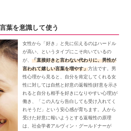
言葉を意識して使う
女性から「好き」と先に伝えるのはハードル
が高い、というタイプにこそ向いているの
「直接好きと言わない代わりに、男性が
が、
言われて嬉しい言葉を増やす」
方法です。男
性心理から見ると、自分を肯定してくれる女
性に対しては自然と好意の返報性(好意を示さ
れると自分も相手を好きになりやすい心理)が
働き、「この人なら告白しても受け入れてく
れそうだ」という安心感が育ちます。人から
受けた好意に報いようとする返報性の原理
は、社会学者アルヴィン・グールドナーが