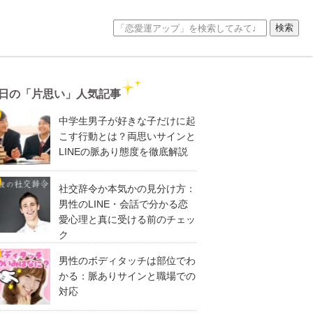
日の「片思い」人気記事
中学生男子が好きな子だけに起
こす行動とは？両思いサインと
LINEの脈あり態度を徹底解説
社交辞令か本気かの見分け方：
男性のLINE・会話で分かる恋
愛心理と真に受ける前のチェッ
ク
男性のボディタッチは部位でわ
かる：脈ありサインと職場での
対応