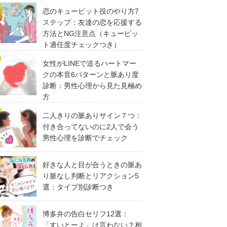
恋のキューピット役のやり方7
ステップ：友達の恋を応援する
方法とNG注意点（キューピッ
ト適任度チェックつき）
女性がLINEで送るハートマー
クの本音6パターンと脈あり度
診断：男性心理から見た見極め
方
二人きりの脈ありサイン７つ：
付き合ってないのに2人で会う
男性心理を診断でチェック
好きな人と目が合うときの脈あ
り脈なし判断とリアクション5
選：タイプ別診断つき
博多弁の告白セリフ12選：
「すいとーよ」は言わない？相