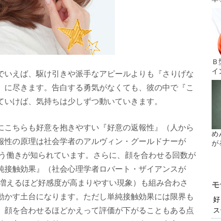
Ｂ
イ
でいえば、駆け引きや派手なアピールよりも『さりげな
』に尽きます。告白する勇気がなくても、彼の中で『こ
ていけば、気持ちは少しずつ動いていきます。
にこちらも好意を抱きやすい『好意の返報性』（人から
め
報性の原理は社会学者のアルヴィン・グールドナーが
が
いう働きが知られています。さらに、顔を合わせる回数が
純接触効果』（社会心理学者ロバート・ザイアンスが
が増えるほど好感度が高まりやすい現象）も組み合わさ
モ
動かす土台になります。ただし単純接触効果には限界も
好
、顔を合わせるほどかえって評価が下がることもある点
ス