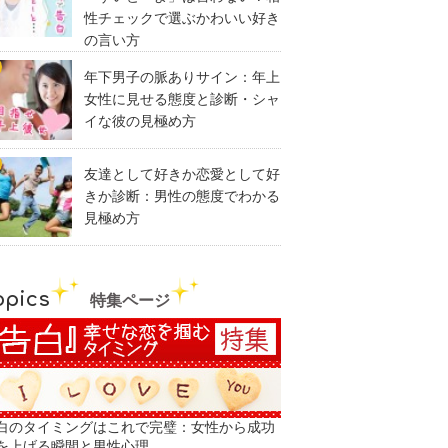
性チェックで選ぶかわいい好き
の言い方
年下男子の脈ありサイン：年上
女性に見せる態度と診断・シャ
イな彼の見極め方
友達として好きか恋愛として好
きか診断：男性の態度でわかる
見極め方
opics
特集ページ
白のタイミングはこれで完璧：女性から成功
を上げる瞬間と男性心理