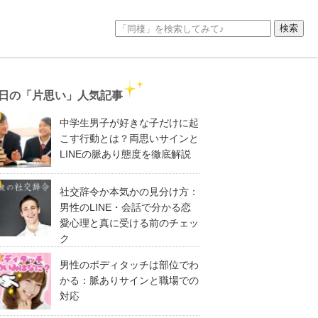
日の「片思い」人気記事
中学生男子が好きな子だけに起
こす行動とは？両思いサインと
LINEの脈あり態度を徹底解説
社交辞令か本気かの見分け方：
男性のLINE・会話で分かる恋
愛心理と真に受ける前のチェッ
ク
男性のボディタッチは部位でわ
かる：脈ありサインと職場での
対応