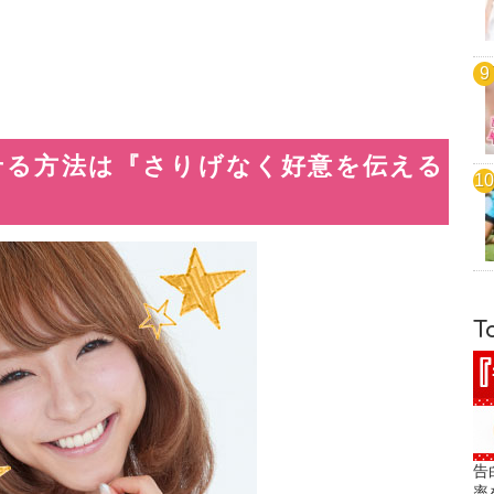
せる方法は『さりげなく好意を伝える
T
告
率