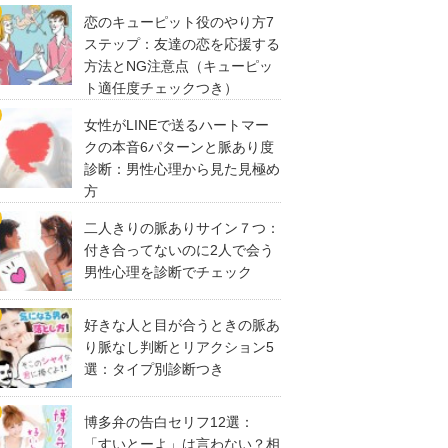
恋のキューピット役のやり方7
ステップ：友達の恋を応援する
方法とNG注意点（キューピッ
ト適任度チェックつき）
女性がLINEで送るハートマー
クの本音6パターンと脈あり度
診断：男性心理から見た見極め
方
二人きりの脈ありサイン７つ：
付き合ってないのに2人で会う
男性心理を診断でチェック
好きな人と目が合うときの脈あ
り脈なし判断とリアクション5
選：タイプ別診断つき
博多弁の告白セリフ12選：
「すいとーよ」は言わない？相