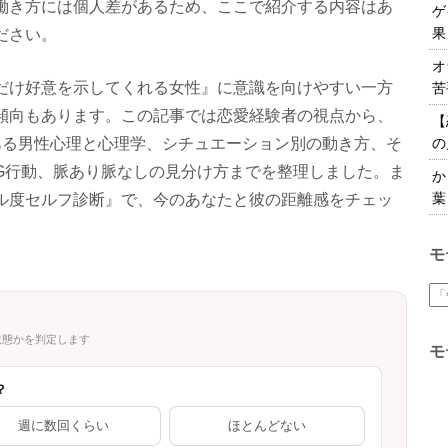
働き方には個人差があるため、ここで紹介する内容はあ
ゲ
果
ださい。
オ
だけ好意を示してくれる女性』に意識を向けやすい一方
苦
傾向もあります。この記事では恋愛経験者の視点から、
【
ある男性心理と心理学、シチュエーション別の動き方、そ
の
NG行動、脈あり脈なしの見分け方までを整理しました。ま
か
葉
ル度セルフ診断』で、今のあなたと彼の距離感をチェッ
モ
状態かを判定します
モ
？
週に数回くらい
ほとんどない