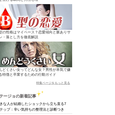
型の性格はマイペース？恋愛傾向と脈ありサ
ン・落とし方を徹底解説
んどくさい女ってどんな女？男性が本気で嫌
る特徴と卒業するための行動ガイド
特集ページをもっと見る
テージョの新着記事
きな人が結婚したショックから立ち直る7
テップ：辛い気持ちの整理法と診断つき