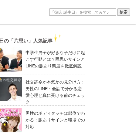
日の「片思い」人気記事
中学生男子が好きな子だけに起
こす行動とは？両思いサインと
LINEの脈あり態度を徹底解説
社交辞令か本気かの見分け方：
男性のLINE・会話で分かる恋
愛心理と真に受ける前のチェッ
ク
男性のボディタッチは部位でわ
かる：脈ありサインと職場での
対応