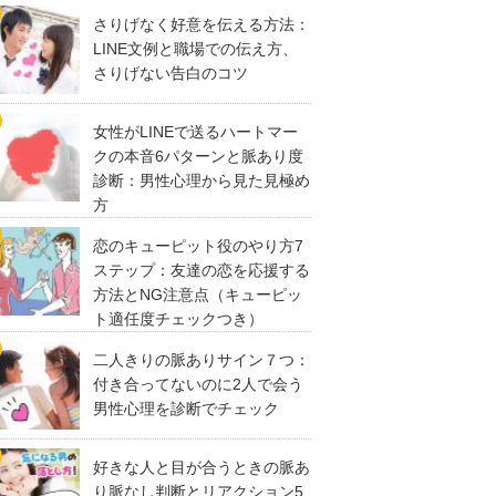
さりげなく好意を伝える方法：
LINE文例と職場での伝え方、
さりげない告白のコツ
女性がLINEで送るハートマー
クの本音6パターンと脈あり度
診断：男性心理から見た見極め
方
恋のキューピット役のやり方7
ステップ：友達の恋を応援する
方法とNG注意点（キューピッ
ト適任度チェックつき）
二人きりの脈ありサイン７つ：
付き合ってないのに2人で会う
男性心理を診断でチェック
好きな人と目が合うときの脈あ
り脈なし判断とリアクション5