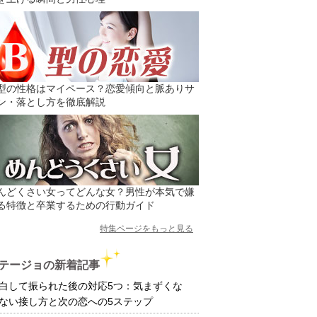
型の性格はマイペース？恋愛傾向と脈ありサ
ン・落とし方を徹底解説
んどくさい女ってどんな女？男性が本気で嫌
る特徴と卒業するための行動ガイド
特集ページをもっと見る
テージョの新着記事
白して振られた後の対応5つ：気まずくな
ない接し方と次の恋への5ステップ