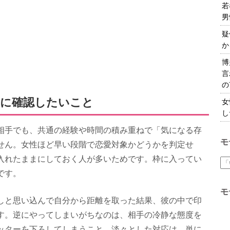
若
男
疑
か
博
言
の
前に確認したいこと
女
し
相手でも、共通の経験や時間の積み重ねで「気になる存
モ
せん。女性ほど早い段階で恋愛対象かどうかを判定せ
入れたままにしておく人が多いためです。枠に入ってい
です。
モ
しと思い込んで自分から距離を取った結果、彼の中で印
す。逆にやってしまいがちなのは、相手の冷静な態度を
ッターを下ろしてしまうこと。淡々とした対応は、単に