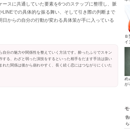
ケースに共通していた要素を6つのステップに整理し、脈
LINEでの具体的な振る舞い、そして引き際の判断まで
明日からの自分の行動が変わる具体策が手に入っている
Ｂ
イ
ら自分の魅力や関係性を整えていく方法です。酔ったふりでスキン
作する、わざと弱った演技をするといった相手をだます手法は扱い
まれた関係は後から崩れやすく、長く続く恋にはつながりにくいた
め
が
モ
告
ら