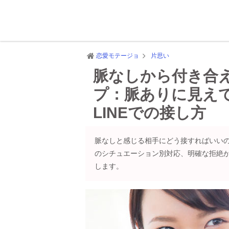
恋愛モテージョ
片思い
脈なしから付き合
プ：脈ありに見え
LINEでの接し方
脈なしと感じる相手にどう接すればいい
のシチュエーション別対応、明確な拒絶
します。